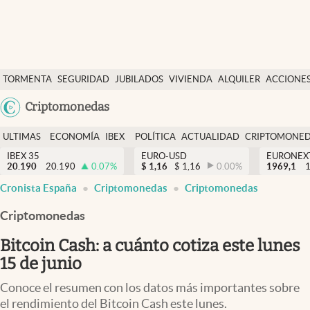
Últimas Noticias
TORMENTA
SEGURIDAD
JUBILADOS
VIVIENDA
ALQUILER
ACCIONE
Economía y finanzas
SOCIAL
Argentina
Criptomonedas
Política
España
Actualidad
ULTIMAS
ECONOMÍA
IBEX
POLÍTICA
ACTUALIDAD
CRIPTOMONE
México
NOTICIAS
Y
Y
IBEX 35
EURO-USD
EURONEX
Criptomonedas
20.190
20.190
0.07
%
$
1,16
$
1,16
0.00
%
1969,1
USA
FINANZAS
EURO
Cronista España
Criptomonedas
Criptomonedas
Colombia
España
Uruguay
Criptomonedas
Bitcoin Cash: a cuánto cotiza este lunes
15 de junio
Conoce el resumen con los datos más importantes sobre
el rendimiento del Bitcoin Cash este lunes.