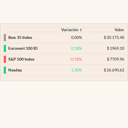
Variación
Valor
0,00
%
$
20.175,40
Ibex 35 Index
0,18
%
$
1969,10
Euronext 100 ID
-0,18
%
$
7709,96
S&P 500 Index
1,30
%
$
26.690,62
Nasdaq