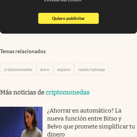
abre en nueva pestaña
Quiero publicitar
Temas relacionados
criptomonedas
euro
espana
nautcriptoesp
Más noticias de
criptomonedas
¿Ahorrar en automático? La
nueva función entre Bitso y
Belvo que promete simplificar tu
dinero