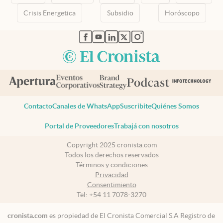
Crisis Energetica
Subsidio
Horóscopo
abre en nueva pestaña
abre en nueva pestaña
abre en nueva pestaña
abre en nueva pestaña
abre en nueva pestaña
Contacto
Canales de WhatsApp
Suscribite
Quiénes Somos
Portal de Proveedores
Trabajá con nosotros
Copyright 2025 cronista.com
Todos los derechos reservados
Términos y condiciones
Privacidad
Consentimiento
Tel:
+54 11 7078-3270
cronista.com
es propiedad de El Cronista Comercial S.A Registro de