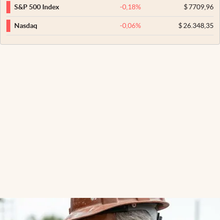
-0,18
%
$
7709,96
S&P 500 Index
-0,06
%
$
26.348,35
Nasdaq