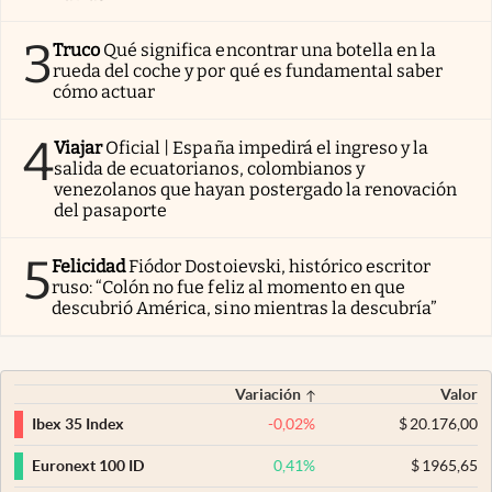
3
Truco
Qué significa encontrar una botella en la
rueda del coche y por qué es fundamental saber
cómo actuar
4
Viajar
Oficial | España impedirá el ingreso y la
salida de ecuatorianos, colombianos y
venezolanos que hayan postergado la renovación
del pasaporte
5
Felicidad
Fiódor Dostoievski, histórico escritor
ruso: “Colón no fue feliz al momento en que
descubrió América, sino mientras la descubría”
Variación
Valor
-0,02
%
$
20.176,00
Ibex 35 Index
0,41
%
$
1965,65
Euronext 100 ID