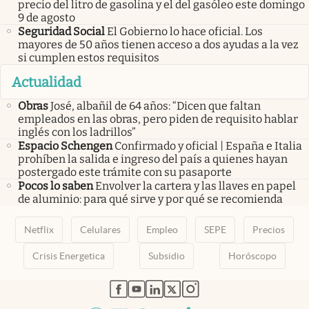
precio del litro de gasolina y el del gasóleo este domingo
9 de agosto
Seguridad Social
El Gobierno lo hace oficial. Los
mayores de 50 años tienen acceso a dos ayudas a la vez
si cumplen estos requisitos
Actualidad
Obras
José, albañil de 64 años: “Dicen que faltan
empleados en las obras, pero piden de requisito hablar
inglés con los ladrillos”
Espacio Schengen
Confirmado y oficial | España e Italia
prohíben la salida e ingreso del país a quienes hayan
postergado este trámite con su pasaporte
Pocos lo saben
Envolver la cartera y las llaves en papel
de aluminio: para qué sirve y por qué se recomienda
Netflix
Celulares
Empleo
SEPE
Precios
Crisis Energetica
Subsidio
Horóscopo
abre en nueva pestaña
abre en nueva pestaña
abre en nueva pestaña
abre en nueva pestaña
abre en nueva pestaña