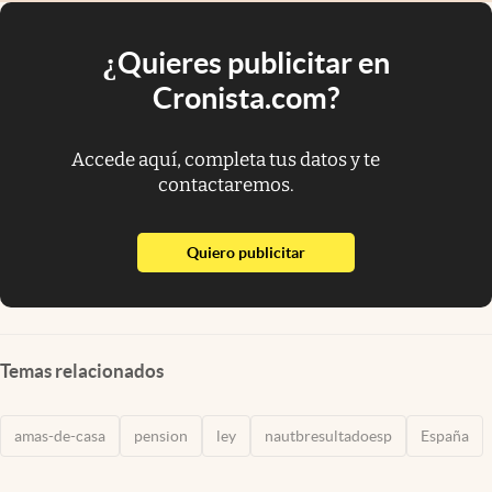
¿Quieres publicitar en
Cronista.com?
Accede aquí, completa tus datos y te
contactaremos.
abre en nueva pestaña
Quiero publicitar
Temas relacionados
amas-de-casa
pension
ley
nautbresultadoesp
España