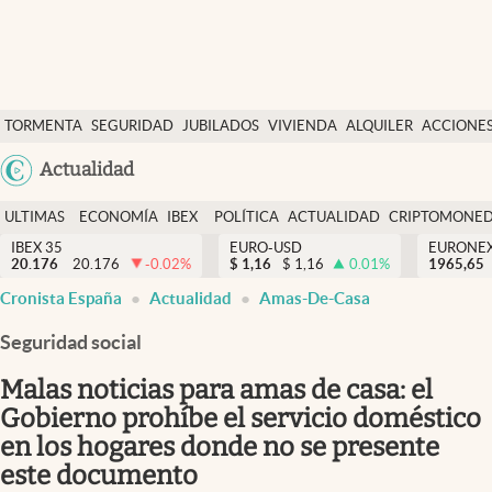
Últimas Noticias
TORMENTA
SEGURIDAD
JUBILADOS
VIVIENDA
ALQUILER
ACCIONE
Economía y finanzas
SOCIAL
Argentina
Actualidad
Política
España
Actualidad
ULTIMAS
ECONOMÍA
IBEX
POLÍTICA
ACTUALIDAD
CRIPTOMONE
México
NOTICIAS
Y
Y
IBEX 35
EURO-USD
EURONE
Criptomonedas
20.176
20.176
-0.02
%
$
1,16
$
1,16
0.01
%
USA
1965,65
FINANZAS
EURO
Cronista España
Actualidad
Amas-De-Casa
Colombia
España
Uruguay
Seguridad social
Malas noticias para amas de casa: el
Gobierno prohíbe el servicio doméstico
en los hogares donde no se presente
este documento