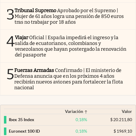
3
Tribunal Supremo
Aprobado por el Supremo |
Mujer de 61 años logra una pensión de 850 euros
tras no trabajar por 18 años
4
Viajar
Oficial | España impedirá el ingreso y la
salida de ecuatorianos, colombianos y
venezolanos que hayan postergado la renovación
del pasaporte
5
Fuerzas Armadas
Confirmado | El ministerio de
Defensa anuncia que en los próximos 4 años
recibirán nuevos aviones para fortalecer la flota
nacional
Variación
Valor
0,18
%
$
20.211,80
Ibex 35 Index
0,18
%
$
1969,10
Euronext 100 ID