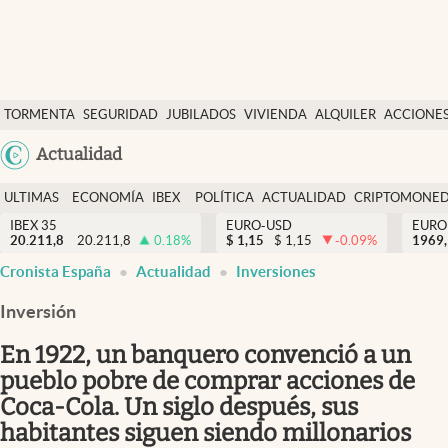
Últimas Noticias
TORMENTA
SEGURIDAD
JUBILADOS
VIVIENDA
ALQUILER
ACCIONE
Economía y finanzas
SOCIAL
Argentina
Actualidad
Política
España
Actualidad
ULTIMAS
ECONOMÍA
IBEX
POLÍTICA
ACTUALIDAD
CRIPTOMONE
México
NOTICIAS
Y
Y
IBEX 35
EURO-USD
EURO
Criptomonedas
20.211,8
20.211,8
0.18
%
$
1,15
$
1,15
-0.09
%
USA
1969,
FINANZAS
EURO
Cronista España
Actualidad
Inversiones
Colombia
España
Uruguay
Inversión
En 1922, un banquero convenció a un
pueblo pobre de comprar acciones de
Coca-Cola. Un siglo después, sus
habitantes siguen siendo millonarios