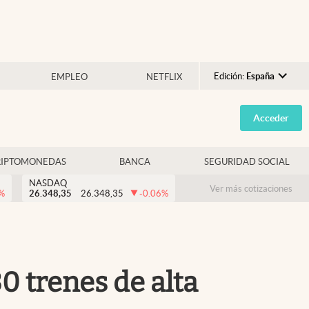
Edición:
España
EMPLEO
NETFLIX
Argentina
Acceder
España
México
RIPTOMONEDAS
BANCA
SEGURIDAD SOCIAL
USA
NASDAQ
Colombia
Ver más cotizaciones
%
26.348,35
26.348,35
-0.06
%
Uruguay
30 trenes de alta