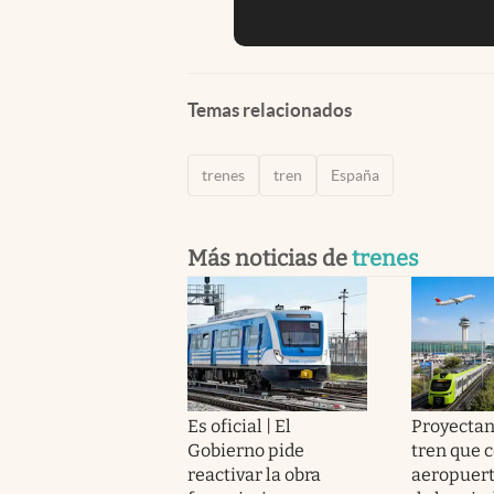
Temas relacionados
trenes
tren
España
Más noticias de
trenes
Es oficial | El
Proyectan
Gobierno pide
tren que c
reactivar la obra
aeropuert