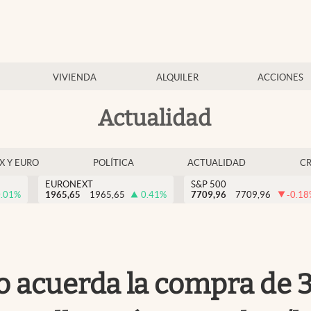
VIVIENDA
ALQUILER
ACCIONES
Actualidad
EX Y EURO
POLÍTICA
ACTUALIDAD
C
EURONEXT
S&P 500
.01
%
1965,65
1965,65
0.41
%
7709,96
7709,96
-0.18
rno acuerda la compra de 