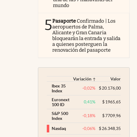
mundo
5
Pasaporte
Confirmado | Los
aeropuertos de Palma,
Alicante y Gran Canaria
bloquearán la entrada y salida
a quienes posterguen la
renovación del pasaporte
Variación
Valor
Ibex 35
-0,02
%
$
20.176,00
Index
Euronext
0,41
%
$
1965,65
100 ID
S&P 500
-0,18
%
$
7709,96
Index
-0,06
%
$
26.348,35
Nasdaq