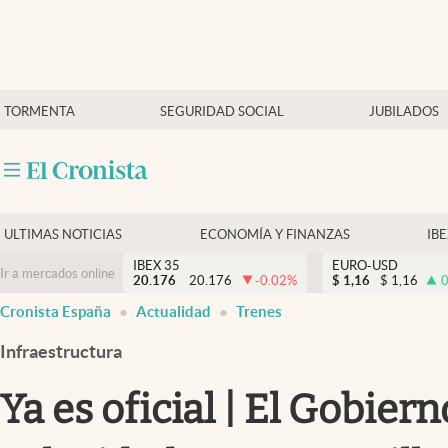
Últimas Noticias
TORMENTA
SEGURIDAD SOCIAL
JUBILADOS
Economía y finanzas
Política
Actualidad
Criptomonedas
ULTIMAS NOTICIAS
ECONOMÍA Y FINANZAS
IB
IBEX 35
EURO-USD
Ir a mercados online
20.176
20.176
-0.02
%
$
1,16
$
1,16
0
Cronista España
Actualidad
Trenes
Infraestructura
Ya es oficial | El Gobie