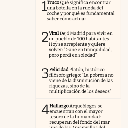
1
Truco
Qué significa encontrar
una botella en la rueda del
coche y por qué es fundamental
saber cómo actuar
2
Viral
Dejó Madrid para vivir en
un pueblo de 100 habitantes.
Hoy se arrepiente y quiere
volver: “Gané en tranquilidad,
pero perdí en soledad”
3
Felicidad
Platón, histórico
filósofo griego: “La pobreza no
viene de la disminución de las
riquezas, sino de la
multiplicación de los deseos”
4
Hallazgo
Arqueólogos se
encuentran con el mayor
tesoro de la humanidad:
recuperan del fondo del mar
una de las 7 maravillas del