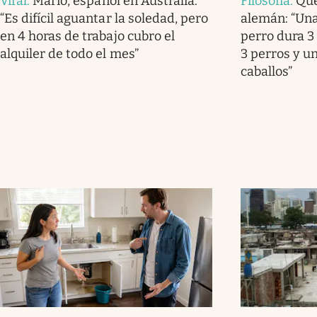
Viral
.
Mario, español en Australia:
Filosofía
.
Qué
“Es difícil aguantar la soledad, pero
alemán: “Una
en 4 horas de trabajo cubro el
perro dura 3 
alquiler de todo el mes”
3 perros y u
caballos”