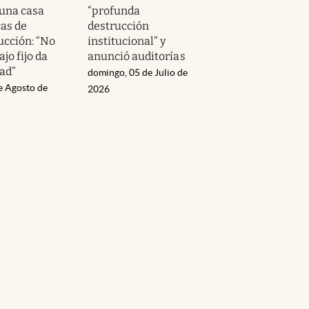
 una casa
“profunda
cas de
destrucción
ucción: “No
institucional” y
ajo fijo da
anunció auditorías
dad”
domingo, 05 de Julio de
e Agosto de
2026