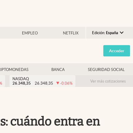
Edición:
España
EMPLEO
NETFLIX
Argentina
Acceder
España
México
RIPTOMONEDAS
BANCA
SEGURIDAD SOCIAL
USA
NASDAQ
Colombia
Ver más cotizaciones
%
26.348,35
26.348,35
-0.06
%
Uruguay
s: cuándo entra en