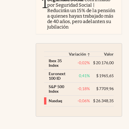
1
por Seguridad Social |
Reducirán un 15% de la pensión
a quienes hayan trabajado más
de 40 años, pero adelanten su
jubilación
Variación
Valor
Ibex 35
-0,02
%
$
20.176,00
Index
Euronext
0,41
%
$
1965,65
100 ID
S&P 500
-0,18
%
$
7709,96
Index
-0,06
%
$
26.348,35
Nasdaq