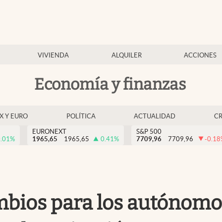
VIVIENDA
ALQUILER
ACCIONES
Economía y finanzas
EX Y EURO
POLÍTICA
ACTUALIDAD
C
EURONEXT
S&P 500
.01
%
1965,65
1965,65
0.41
%
7709,96
7709,96
-0.18
mbios para los autónomo