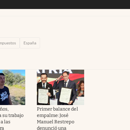
mpuestos
España
ños,
Primer balance del
 su trabajo
empalme: José
a las
Manuel Restrepo
ra
denunció una