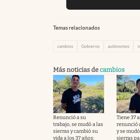
Temas relacionados
cambios
Gobierno
autónomos
i
Más noticias de
cambios
Renunció a su
Tiene 37 a
trabajo, se mudó a las
renunció a
sierras y cambió su
y se mudó 
vida a los 37 años:
sierras pa