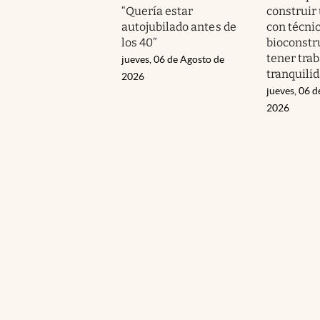
“Quería estar
construir
autojubilado antes de
con técni
los 40”
bioconstr
tener trab
jueves, 06 de Agosto de
tranquili
2026
jueves, 06 d
2026