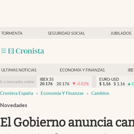
Últimas Noticias
TORMENTA
SEGURIDAD SOCIAL
JUBILADOS
Economía y finanzas
Política
Actualidad
Criptomonedas
ULTIMAS NOTICIAS
ECONOMÍA Y FINANZAS
IB
IBEX 35
EURO-USD
Ir a mercados online
20.176
20.176
-0.02
%
$
1,16
$
1,16
0
Cronista España
Economía Y Finanzas
Cambios
Novedades
El Gobierno anuncia ca