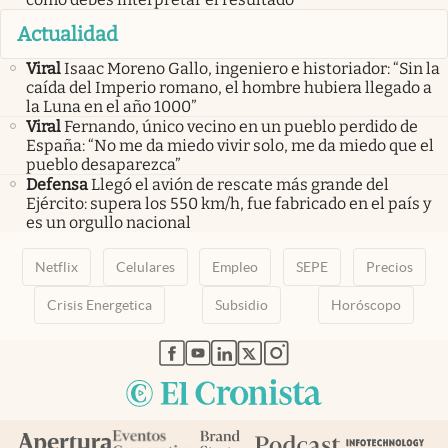
Actualidad
Viral
Isaac Moreno Gallo, ingeniero e historiador: “Sin la
caída del Imperio romano, el hombre hubiera llegado a
la Luna en el año 1000”
Viral
Fernando, único vecino en un pueblo perdido de
España: “No me da miedo vivir solo, me da miedo que el
pueblo desaparezca”
Defensa
Llegó el avión de rescate más grande del
Ejército: supera los 550 km/h, fue fabricado en el país y
es un orgullo nacional
Netflix
Celulares
Empleo
SEPE
Precios
Crisis Energetica
Subsidio
Horóscopo
abre en nueva pestaña
abre en nueva pestaña
abre en nueva pestaña
abre en nueva pestaña
abre en nueva pestaña