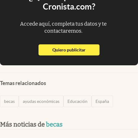
Cronista.com?
Accede aquí, completa tus datos y te
contactaremos.
abre en nueva pestaña
Quiero publicitar
Temas relacionados
becas
ayudas económicas
Educación
España
Más noticias de
becas