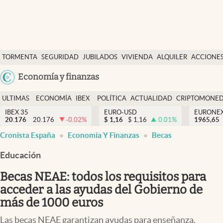
Últimas Noticias
TORMENTA
SEGURIDAD
JUBILADOS
VIVIENDA
ALQUILER
ACCIONE
Economía y finanzas
SOCIAL
Argentina
Economía y finanzas
Política
España
Actualidad
ULTIMAS
ECONOMÍA
IBEX
POLÍTICA
ACTUALIDAD
CRIPTOMONE
México
NOTICIAS
Y
Y
IBEX 35
EURO-USD
EURONE
Criptomonedas
20.176
20.176
-0.02
%
$
1,16
$
1,16
0.01
%
USA
1965,65
FINANZAS
EURO
Cronista España
Economía Y Finanzas
Becas
Colombia
España
Uruguay
Educación
Becas NEAE: todos los requisitos para
acceder a las ayudas del Gobierno de
más de 1000 euros
Las becas NEAE garantizan ayudas para enseñanza,