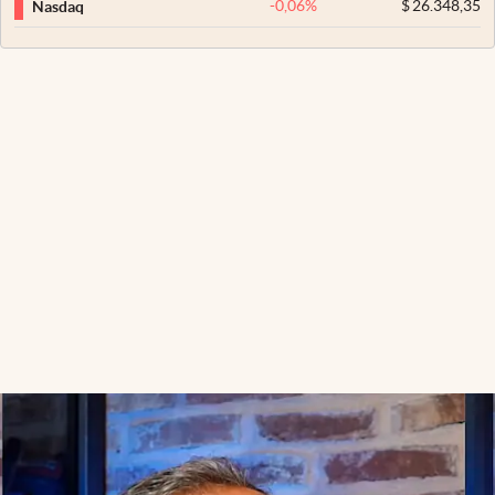
-0,06
%
$
26.348,35
Nasdaq