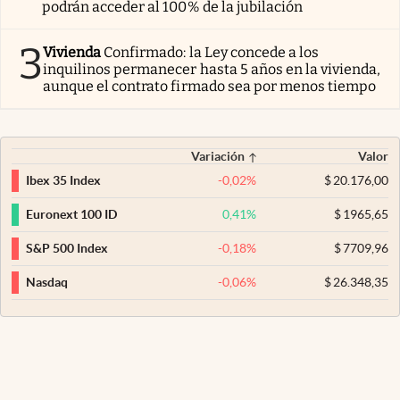
podrán acceder al 100% de la jubilación
3
Vivienda
Confirmado: la Ley concede a los
inquilinos permanecer hasta 5 años en la vivienda,
aunque el contrato firmado sea por menos tiempo
Variación
Valor
-0,02
%
$
20.176,00
Ibex 35 Index
0,41
%
$
1965,65
Euronext 100 ID
-0,18
%
$
7709,96
S&P 500 Index
-0,06
%
$
26.348,35
Nasdaq