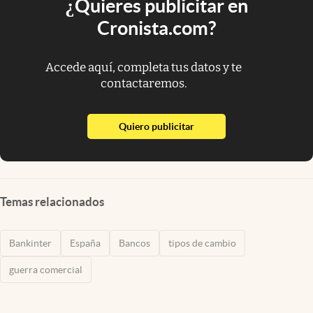
¿Quieres publicitar en
Cronista.com?
Accede aquí, completa tus datos y te
contactaremos.
abre en nueva pestaña
Quiero publicitar
Temas relacionados
Bankinter
España
Bancos
tipos de cambio
guerra comercial