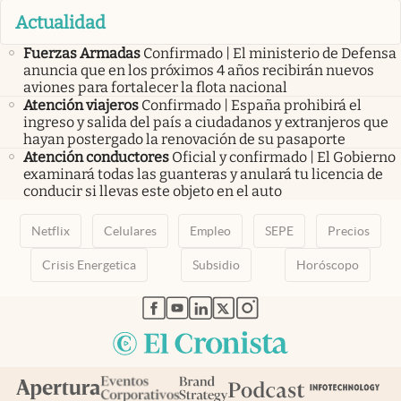
Actualidad
Fuerzas Armadas
Confirmado | El ministerio de Defensa
anuncia que en los próximos 4 años recibirán nuevos
aviones para fortalecer la flota nacional
Atención viajeros
Confirmado | España prohibirá el
ingreso y salida del país a ciudadanos y extranjeros que
hayan postergado la renovación de su pasaporte
Atención conductores
Oficial y confirmado | El Gobierno
examinará todas las guanteras y anulará tu licencia de
conducir si llevas este objeto en el auto
Netflix
Celulares
Empleo
SEPE
Precios
Crisis Energetica
Subsidio
Horóscopo
abre en nueva pestaña
abre en nueva pestaña
abre en nueva pestaña
abre en nueva pestaña
abre en nueva pestaña