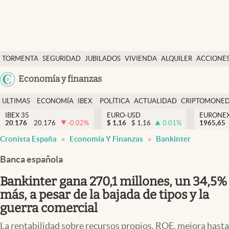
Últimas Noticias
TORMENTA
SEGURIDAD
JUBILADOS
VIVIENDA
ALQUILER
ACCIONE
Economía y finanzas
SOCIAL
Argentina
Economía y finanzas
Política
España
Actualidad
ULTIMAS
ECONOMÍA
IBEX
POLÍTICA
ACTUALIDAD
CRIPTOMONE
México
NOTICIAS
Y
Y
IBEX 35
EURO-USD
EURONE
Criptomonedas
20.176
20.176
-0.02
%
$
1,16
$
1,16
0.01
%
USA
1965,65
FINANZAS
EURO
Cronista España
Economía Y Finanzas
Bankinter
Colombia
España
Uruguay
Banca española
Bankinter gana 270,1 millones, un 34,5%
más, a pesar de la bajada de tipos y la
guerra comercial
La rentabilidad sobre recursos propios, ROE, mejora hasta