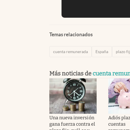
Temas relacionados
cuenta remunerada
España
plazo fi
Más noticias de
cuenta remu
Una nueva inversión
Adiós plazo
gana fuerza contra el
cuentas