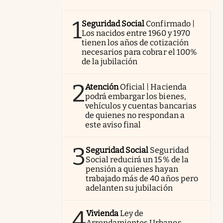
1
Seguridad Social
Confirmado |
Los nacidos entre 1960 y 1970
tienen los años de cotización
necesarios para cobrar el 100%
de la jubilación
2
Atención
Oficial | Hacienda
podrá embargar los bienes,
vehículos y cuentas bancarias
de quienes no respondan a
este aviso final
3
Seguridad Social
Seguridad
Social reducirá un 15% de la
pensión a quienes hayan
trabajado más de 40 años pero
adelanten su jubilación
4
Vivienda
Ley de
Arrendamientos Urbanos