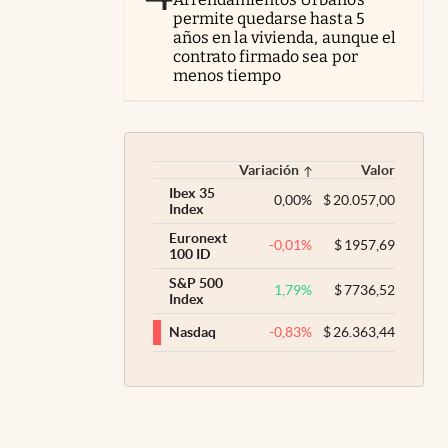
permite quedarse hasta 5
años en la vivienda, aunque el
contrato firmado sea por
menos tiempo
Variación
Valor
Ibex 35
0,00
%
$
20.057,00
Index
Euronext
-0,01
%
$
1957,69
100 ID
S&P 500
1,79
%
$
7736,52
Index
-0,83
%
$
26.363,44
Nasdaq