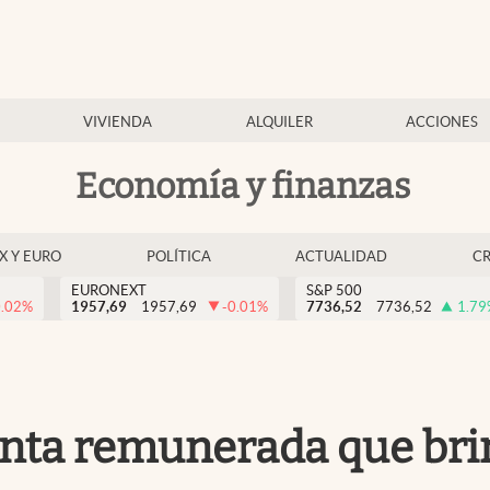
VIVIENDA
ALQUILER
ACCIONES
Economía y finanzas
EX Y EURO
POLÍTICA
ACTUALIDAD
C
EURONEXT
S&P 500
0.02
%
1957,69
1957,69
-0.01
%
7736,52
7736,52
1.79
enta remunerada que bri