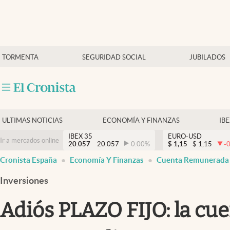
Últimas Noticias
TORMENTA
SEGURIDAD SOCIAL
JUBILADOS
Economía y finanzas
Política
Actualidad
Criptomonedas
ULTIMAS NOTICIAS
ECONOMÍA Y FINANZAS
IB
IBEX 35
EURO-USD
Ir a mercados online
20.057
20.057
0.00
%
$
1,15
$
1,15
-
Cronista España
Economía Y Finanzas
Cuenta Remunerada
Inversiones
Adiós PLAZO FIJO: la cu