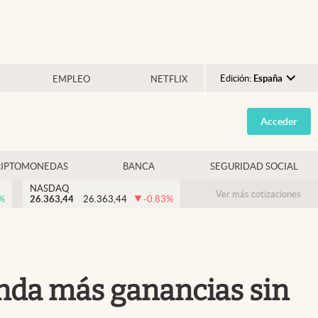
Edición:
España
EMPLEO
NETFLIX
Argentina
Acceder
España
México
RIPTOMONEDAS
BANCA
SEGURIDAD SOCIAL
USA
NASDAQ
Colombia
Ver más cotizaciones
%
26.363,44
26.363,44
-0.83
%
Uruguay
nda más ganancias sin