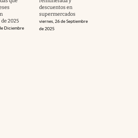
das que
remunerada y
eses
descuentos en
en
supermercados
 de 2025
viernes, 26 de Septiembre
 de Diciembre
de 2025