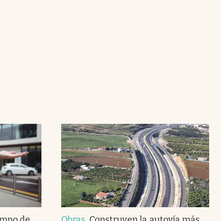
empo de
Obras
.
Construyen la autovía más