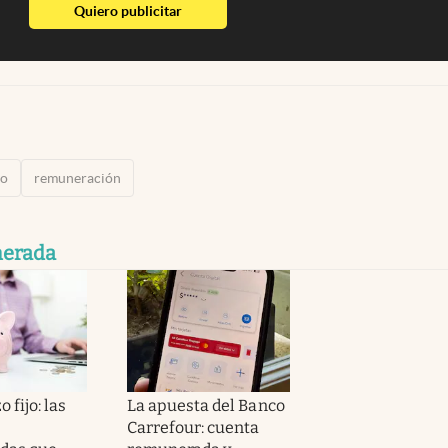
abre en nueva pestaña
Quiero publicitar
jo
remuneración
nerada
 fijo: las
La apuesta del Banco
Carrefour: cuenta