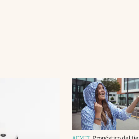
AEMET
.
Pronóstico del ti