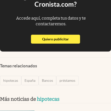
Cronista.com?
Accede aquí, completa tus datos y te
contactaremos.
abre en nueva pestaña
Quiero publicitar
Temas relacionados
hipotecas
España
Bancos
préstamos
Más noticias de
hipotecas