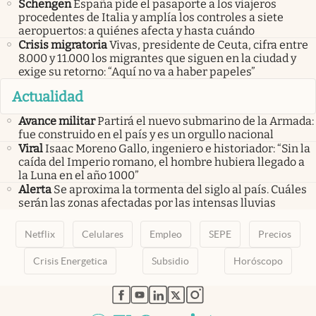
Schengen
España pide el pasaporte a los viajeros
procedentes de Italia y amplía los controles a siete
aeropuertos: a quiénes afecta y hasta cuándo
Crisis migratoria
Vivas, presidente de Ceuta, cifra entre
8.000 y 11.000 los migrantes que siguen en la ciudad y
exige su retorno: “Aquí no va a haber papeles”
Actualidad
Avance militar
Partirá el nuevo submarino de la Armada:
fue construido en el país y es un orgullo nacional
Viral
Isaac Moreno Gallo, ingeniero e historiador: “Sin la
caída del Imperio romano, el hombre hubiera llegado a
la Luna en el año 1000”
Alerta
Se aproxima la tormenta del siglo al país. Cuáles
serán las zonas afectadas por las intensas lluvias
Netflix
Celulares
Empleo
SEPE
Precios
Crisis Energetica
Subsidio
Horóscopo
abre en nueva pestaña
abre en nueva pestaña
abre en nueva pestaña
abre en nueva pestaña
abre en nueva pestaña