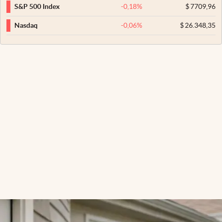
-0,18
%
$
7709,96
S&P 500 Index
-0,06
%
$
26.348,35
Nasdaq