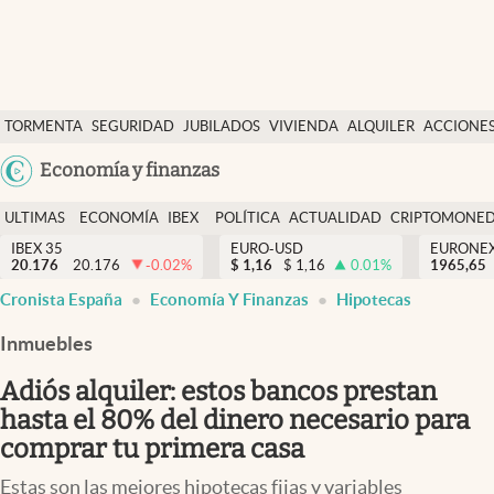
Últimas Noticias
TORMENTA
SEGURIDAD
JUBILADOS
VIVIENDA
ALQUILER
ACCIONE
Economía y finanzas
SOCIAL
Argentina
Economía y finanzas
Política
España
Actualidad
ULTIMAS
ECONOMÍA
IBEX
POLÍTICA
ACTUALIDAD
CRIPTOMONE
México
NOTICIAS
Y
Y
IBEX 35
EURO-USD
EURONE
Criptomonedas
20.176
20.176
-0.02
%
$
1,16
$
1,16
0.01
%
USA
1965,65
FINANZAS
EURO
Cronista España
Economía Y Finanzas
Hipotecas
Colombia
España
Uruguay
Inmuebles
Adiós alquiler: estos bancos prestan
hasta el 80% del dinero necesario para
comprar tu primera casa
Estas son las mejores hipotecas fijas y variables