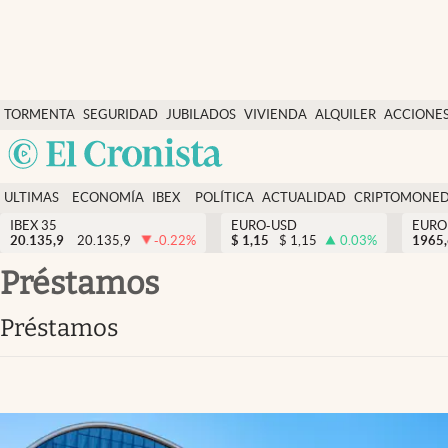
Últimas Noticias
TORMENTA
SEGURIDAD
JUBILADOS
VIVIENDA
ALQUILER
ACCIONE
Economía y finanzas
SOCIAL
Argentina
Política
España
Actualidad
ULTIMAS
ECONOMÍA
IBEX
POLÍTICA
ACTUALIDAD
CRIPTOMONE
México
NOTICIAS
Y
Y
IBEX 35
EURO-USD
EURO
Criptomonedas
20.135,9
20.135,9
-0.22
%
$
1,15
$
1,15
0.03
%
USA
1965
FINANZAS
EURO
Colombia
préstamos
España
Uruguay
préstamos