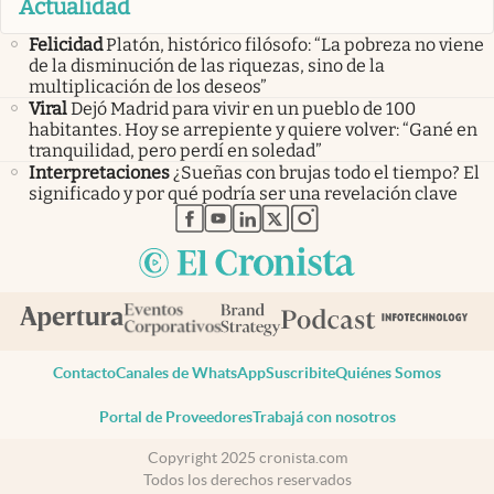
Actualidad
Felicidad
Platón, histórico filósofo: “La pobreza no viene
de la disminución de las riquezas, sino de la
multiplicación de los deseos”
Viral
Dejó Madrid para vivir en un pueblo de 100
habitantes. Hoy se arrepiente y quiere volver: “Gané en
tranquilidad, pero perdí en soledad”
Interpretaciones
¿Sueñas con brujas todo el tiempo? El
significado y por qué podría ser una revelación clave
abre en nueva pestaña
abre en nueva pestaña
abre en nueva pestaña
abre en nueva pestaña
abre en nueva pestaña
Contacto
Canales de WhatsApp
Suscribite
Quiénes Somos
Portal de Proveedores
Trabajá con nosotros
Copyright 2025 cronista.com
Todos los derechos reservados