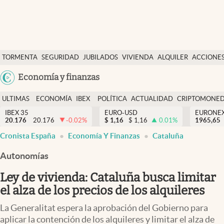
Últimas Noticias
TORMENTA
SEGURIDAD
JUBILADOS
VIVIENDA
ALQUILER
ACCIONE
Economía y finanzas
SOCIAL
Argentina
Economía y finanzas
Política
España
Actualidad
ULTIMAS
ECONOMÍA
IBEX
POLÍTICA
ACTUALIDAD
CRIPTOMONE
México
NOTICIAS
Y
Y
IBEX 35
EURO-USD
EURONE
Criptomonedas
20.176
20.176
-0.02
%
$
1,16
$
1,16
0.01
%
USA
1965,65
FINANZAS
EURO
Cronista España
Economía Y Finanzas
Cataluña
Colombia
España
Uruguay
Autonomías
Ley de vivienda: Cataluña busca limitar
el alza de los precios de los alquileres
La Generalitat espera la aprobación del Gobierno para
aplicar la contención de los alquileres y limitar el alza de