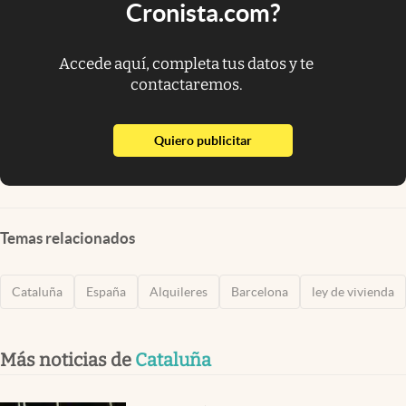
Cronista.com?
Accede aquí, completa tus datos y te
contactaremos.
abre en nueva pestaña
Quiero publicitar
Temas relacionados
Cataluña
España
Alquileres
Barcelona
ley de vivienda
Más noticias de
Cataluña