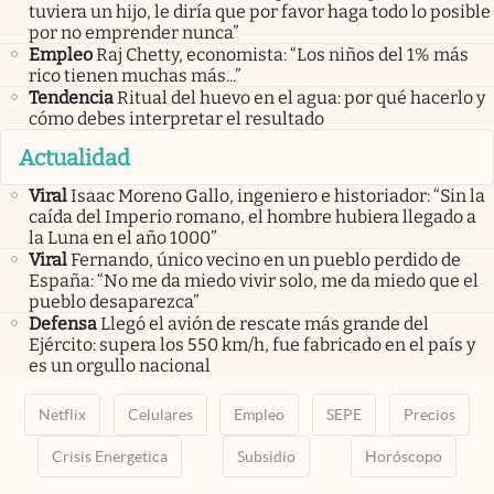
tuviera un hijo, le diría que por favor haga todo lo posible
por no emprender nunca”
Empleo
Raj Chetty, economista: “Los niños del 1% más
rico tienen muchas más...”
Tendencia
Ritual del huevo en el agua: por qué hacerlo y
cómo debes interpretar el resultado
Actualidad
Viral
Isaac Moreno Gallo, ingeniero e historiador: “Sin la
caída del Imperio romano, el hombre hubiera llegado a
la Luna en el año 1000”
Viral
Fernando, único vecino en un pueblo perdido de
España: “No me da miedo vivir solo, me da miedo que el
pueblo desaparezca”
Defensa
Llegó el avión de rescate más grande del
Ejército: supera los 550 km/h, fue fabricado en el país y
es un orgullo nacional
Netflix
Celulares
Empleo
SEPE
Precios
Crisis Energetica
Subsidio
Horóscopo