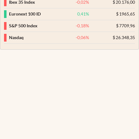
-0,02
%
$
20.176,00
Ibex 35 Index
0,41
%
$
1965,65
Euronext 100 ID
-0,18
%
$
7709,96
S&P 500 Index
-0,06
%
$
26.348,35
Nasdaq