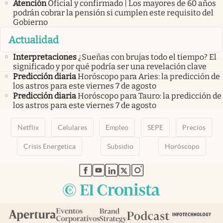
Atención
Oficial y confirmado | Los mayores de 60 años
podrán cobrar la pensión si cumplen este requisito del
Gobierno
Actualidad
Interpretaciones
¿Sueñas con brujas todo el tiempo? El
significado y por qué podría ser una revelación clave
Predicción diaria
Horóscopo para Aries: la predicción de
los astros para este viernes 7 de agosto
Predicción diaria
Horóscopo para Tauro: la predicción de
los astros para este viernes 7 de agosto
Netflix
Celulares
Empleo
SEPE
Precios
Crisis Energetica
Subsidio
Horóscopo
abre en nueva pestaña
abre en nueva pestaña
abre en nueva pestaña
abre en nueva pestaña
abre en nueva pestaña