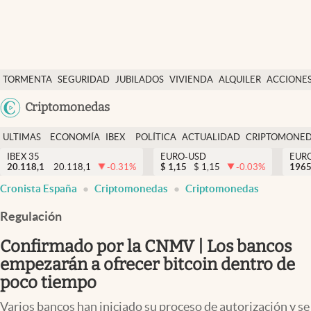
Últimas Noticias
TORMENTA
SEGURIDAD
JUBILADOS
VIVIENDA
ALQUILER
ACCIONE
Economía y finanzas
SOCIAL
Argentina
Criptomonedas
Política
España
Actualidad
ULTIMAS
ECONOMÍA
IBEX
POLÍTICA
ACTUALIDAD
CRIPTOMONE
México
NOTICIAS
Y
Y
IBEX 35
EURO-USD
EUR
Criptomonedas
20.118,1
20.118,1
-0.31
%
$
1,15
$
1,15
-0.03
%
USA
1965
FINANZAS
EURO
Cronista España
Criptomonedas
Criptomonedas
Colombia
España
Uruguay
Regulación
Confirmado por la CNMV | Los bancos
empezarán a ofrecer bitcoin dentro de
poco tiempo
Varios bancos han iniciado su proceso de autorización y se