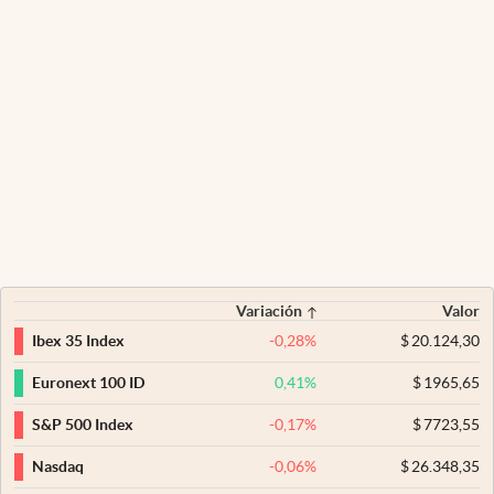
Variación
Valor
-0,28
%
$
20.124,30
Ibex 35 Index
0,41
%
$
1965,65
Euronext 100 ID
-0,17
%
$
7723,55
S&P 500 Index
-0,06
%
$
26.348,35
Nasdaq