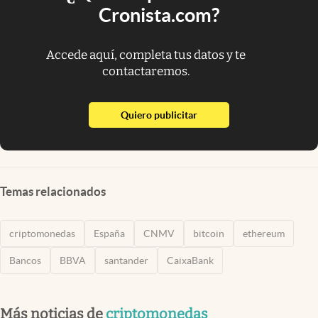
Cronista.com?
Accede aquí, completa tus datos y te
contactaremos.
abre en nueva pestaña
Quiero publicitar
Temas relacionados
criptomonedas
España
CNMV
bitcoin
ethereum
Bancos
BBVA
santander
CaixaBank
Más noticias de
criptomonedas