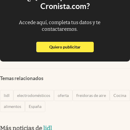
Cronista.com?
Accede aquí, completa tus datos y te
contactaremos.
abre en nueva pestaña
Quiero publicitar
Temas relacionados
lidl
electrodomésticos
oferta
freidoras de aire
Cocina
alimentos
España
Más noticias de
lidl