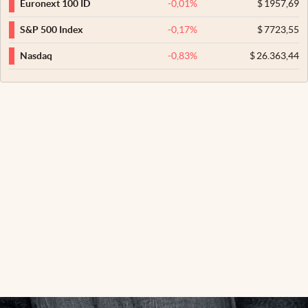
-0,01
%
$
1957,69
Euronext 100 ID
-0,17
%
$
7723,55
S&P 500 Index
-0,83
%
$
26.363,44
Nasdaq