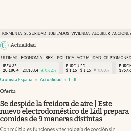
Últimas Noticias
TORMENTA
SEGURIDAD
JUBILADOS
VIVIENDA
ALQUILER
ACCIONE
Economía y finanzas
SOCIAL
Argentina
Actualidad
Política
España
Actualidad
ULTIMAS
ECONOMÍA
IBEX
POLÍTICA
ACTUALIDAD
CRIPTOMONE
México
NOTICIAS
Y
Y
IBEX 35
EURO-USD
EURO
Criptomonedas
20.180,4
20.180,4
0.62
%
$
1,15
$
1,15
0.00
%
USA
1957,
FINANZAS
EURO
Cronista España
Actualidad
Lidl
Colombia
España
Uruguay
Oferta
Se despide la freidora de aire | Este
nuevo electrodoméstico de Lidl prepara
comidas de 9 maneras distintas
Con múltiples funciones y tecnología de cocción sin