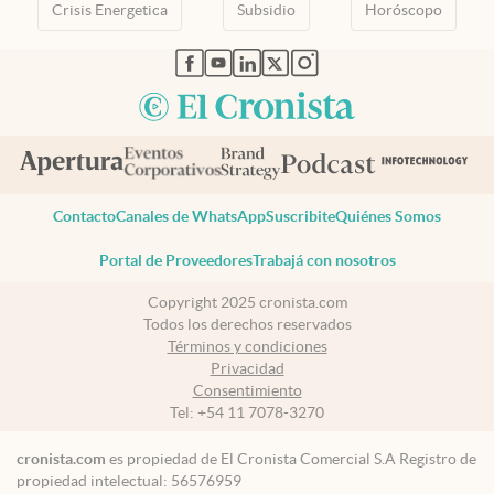
Crisis Energetica
Subsidio
Horóscopo
abre en nueva pestaña
abre en nueva pestaña
abre en nueva pestaña
abre en nueva pestaña
abre en nueva pestaña
Contacto
Canales de WhatsApp
Suscribite
Quiénes Somos
Portal de Proveedores
Trabajá con nosotros
Copyright 2025 cronista.com
Todos los derechos reservados
Términos y condiciones
Privacidad
Consentimiento
Tel:
+54 11 7078-3270
cronista.com
es propiedad de El Cronista Comercial S.A Registro de
propiedad intelectual: 56576959