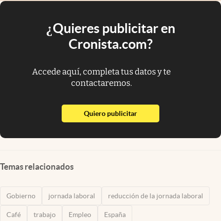
¿Quieres publicitar en
Cronista.com?
Accede aquí, completa tus datos y te
contactaremos.
abre en nueva pestaña
Quiero publicitar
Temas relacionados
Gobierno
jornada laboral
reducción de la jornada laboral
Café
trabajo
Empleo
España