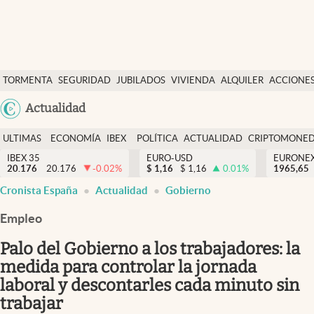
Últimas Noticias
TORMENTA
SEGURIDAD
JUBILADOS
VIVIENDA
ALQUILER
ACCIONE
Economía y finanzas
SOCIAL
Argentina
Actualidad
Política
España
Actualidad
ULTIMAS
ECONOMÍA
IBEX
POLÍTICA
ACTUALIDAD
CRIPTOMONE
México
NOTICIAS
Y
Y
IBEX 35
EURO-USD
EURONE
Criptomonedas
20.176
20.176
-0.02
%
$
1,16
$
1,16
0.01
%
USA
1965,65
FINANZAS
EURO
Cronista España
Actualidad
Gobierno
Colombia
España
Uruguay
Empleo
Palo del Gobierno a los trabajadores: la
medida para controlar la jornada
laboral y descontarles cada minuto sin
trabajar