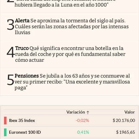
hubiera llegado a la Luna en el año 1000”
3
Alerta
Se aproxima la tormenta del siglo al país.
Cuáles serán las zonas afectadas por las intensas
lluvias
4
Truco
Qué significa encontrar una botella en la
rueda del coche y por qué es fundamental saber
cómo actuar
5
Pensiones
Se jubila a los 63 años y se conmueve al
ver su primer recibo: “Una excelente y maravillosa
paga”
Variación
Valor
-0,02
%
$
20.176,00
Ibex 35 Index
0,41
%
$
1965,65
Euronext 100 ID