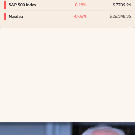
-0,18
%
$
7709,96
S&P 500 Index
-0,06
%
$
26.348,35
Nasdaq