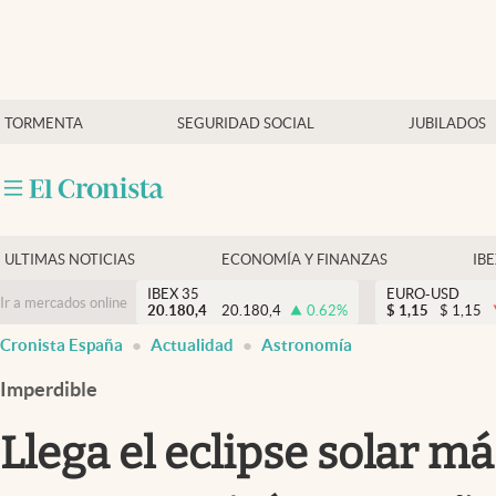
Últimas Noticias
TORMENTA
SEGURIDAD SOCIAL
JUBILADOS
Economía y finanzas
Política
Actualidad
Criptomonedas
ULTIMAS NOTICIAS
ECONOMÍA Y FINANZAS
IB
IBEX 35
EURO-USD
Ir a mercados online
20.180,4
20.180,4
0.62
%
$
1,15
$
1,15
Cronista España
Actualidad
Astronomía
Imperdible
Llega el eclipse solar má