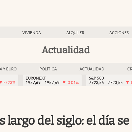
VIVIENDA
ALQUILER
ACCIONES
Actualidad
EX Y EURO
POLÍTICA
ACTUALIDAD
C
EURONEXT
S&P 500
-0.23
%
1957,69
1957,69
-0.01
%
7723,55
7723,55
-
s largo del siglo: el día 