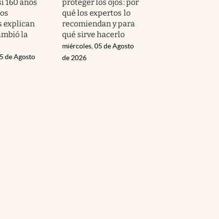
si 160 años
proteger los ojos: por
los
qué los expertos lo
s explican
recomiendan y para
ambió la
qué sirve hacerlo
miércoles, 05 de Agosto
05 de Agosto
de 2026