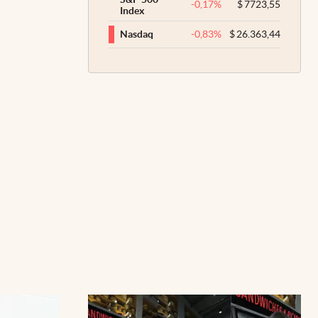
-0,17
%
$
7723,55
Index
-0,83
%
$
26.363,44
Nasdaq