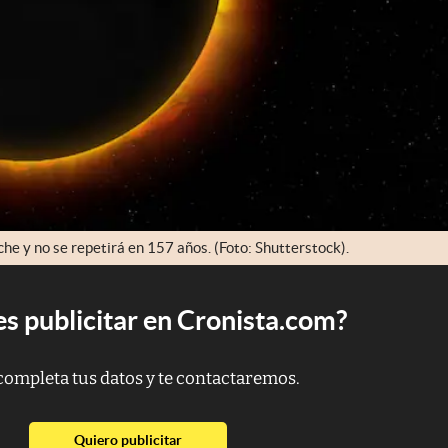
oche y no se repetirá en 157 años. (Foto: Shutterstock).
s publicitar en Cronista.com?
completa tus datos y te contactaremos.
abre en nueva pestaña
Quiero publicitar