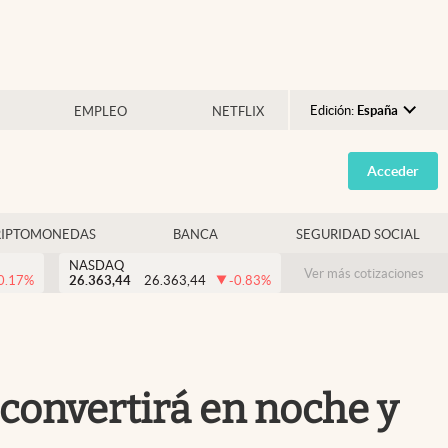
Edición:
España
EMPLEO
NETFLIX
Argentina
Acceder
España
México
RIPTOMONEDAS
BANCA
SEGURIDAD SOCIAL
USA
NASDAQ
Colombia
Ver más cotizaciones
0.17
%
26.363,44
26.363,44
-0.83
%
Uruguay
se convertirá en noche y