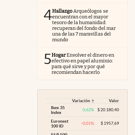
4
Hallazgo
Arqueólogos se
encuentran con el mayor
tesoro de la humanidad:
recuperan del fondo del mar
una de las 7 maravillas del
mundo
5
Hogar
Envolver el dinero en
efectivo en papel aluminio:
para qué sirve y por qué
recomiendan hacerlo
Variación
Valor
Ibex 35
0,62
%
$
20.180,40
Index
Euronext
-0,01
%
$
1957,69
100 ID
S&P 500