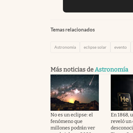
Temas relacionados
Astronomía
eclipse solar
evento
Más noticias de
Astronomía
No es un eclipse: el
En 1868, u
fenómeno que
reveló un
millones podrán ver
desconoci