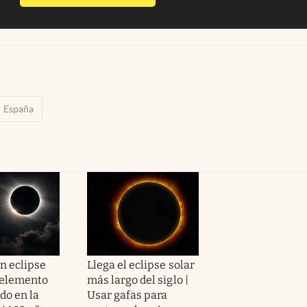
España
n eclipse
Llega el eclipse solar
 elemento
más largo del siglo |
do en la
Usar gafas para