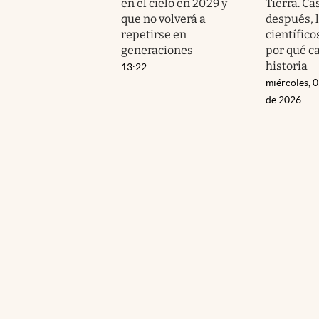
en el cielo en 2029 y
Tierra. Ca
que no volverá a
después, 
repetirse en
científico
generaciones
por qué c
historia
13:22
miércoles, 
de 2026