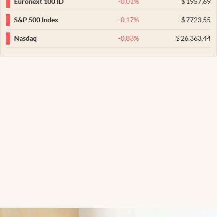
-0,01
%
$
1957,69
Euronext 100 ID
-0,17
%
$
7723,55
S&P 500 Index
-0,83
%
$
26.363,44
Nasdaq