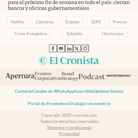
para el próximo fin de semana en todo el país: cierran
bancos y oficinas gubernamentales
Netflix
Celulares
Empleo
SEPE
Precios
Crisis Energetica
Subsidio
Horóscopo
abre en nueva pestaña
abre en nueva pestaña
abre en nueva pestaña
abre en nueva pestaña
abre en nueva pestaña
Contacto
Canales de WhatsApp
Suscribite
Quiénes Somos
Portal de Proveedores
Trabajá con nosotros
Copyright 2025 cronista.com
Todos los derechos reservados
Términos y condiciones
Privacidad