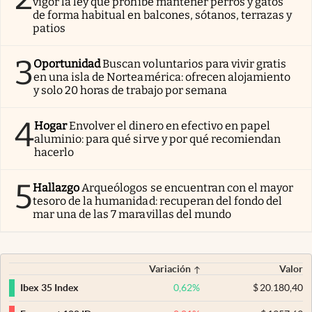
vigor la ley que prohíbe mantener perros y gatos
de forma habitual en balcones, sótanos, terrazas y
patios
3
Oportunidad
Buscan voluntarios para vivir gratis
en una isla de Norteamérica: ofrecen alojamiento
y solo 20 horas de trabajo por semana
4
Hogar
Envolver el dinero en efectivo en papel
aluminio: para qué sirve y por qué recomiendan
hacerlo
5
Hallazgo
Arqueólogos se encuentran con el mayor
tesoro de la humanidad: recuperan del fondo del
mar una de las 7 maravillas del mundo
Variación
Valor
0,62
%
$
20.180,40
Ibex 35 Index