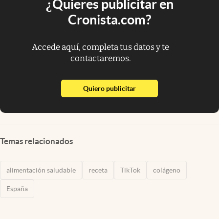
¿Quieres publicitar en
Cronista.com?
Accede aquí, completa tus datos y te
contactaremos.
abre en nueva pestaña
Quiero publicitar
Temas relacionados
alimentación saludable
receta
TikTok
colágeno
España