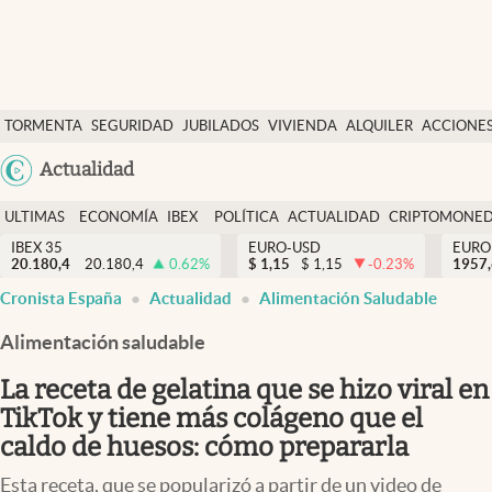
Últimas Noticias
TORMENTA
SEGURIDAD
JUBILADOS
VIVIENDA
ALQUILER
ACCIONE
Economía y finanzas
SOCIAL
Argentina
Actualidad
Política
España
Actualidad
ULTIMAS
ECONOMÍA
IBEX
POLÍTICA
ACTUALIDAD
CRIPTOMONE
México
NOTICIAS
Y
Y
IBEX 35
EURO-USD
EURO
Criptomonedas
20.180,4
20.180,4
0.62
%
$
1,15
$
1,15
-0.23
%
USA
1957
FINANZAS
EURO
Cronista España
Actualidad
Alimentación Saludable
Colombia
España
Uruguay
Alimentación saludable
La receta de gelatina que se hizo viral en
TikTok y tiene más colágeno que el
caldo de huesos: cómo prepararla
Esta receta, que se popularizó a partir de un video de