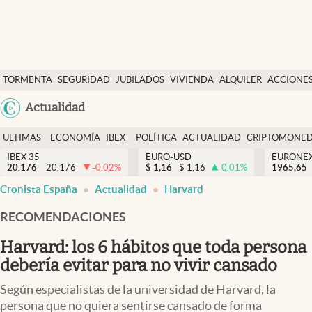
Últimas Noticias
TORMENTA
SEGURIDAD
JUBILADOS
VIVIENDA
ALQUILER
ACCIONE
Economía y finanzas
SOCIAL
Argentina
Actualidad
Política
España
Actualidad
ULTIMAS
ECONOMÍA
IBEX
POLÍTICA
ACTUALIDAD
CRIPTOMONE
México
NOTICIAS
Y
Y
IBEX 35
EURO-USD
EURONE
Criptomonedas
20.176
20.176
-0.02
%
$
1,16
$
1,16
0.01
%
USA
1965,65
FINANZAS
EURO
Cronista España
Actualidad
Harvard
Colombia
España
Uruguay
RECOMENDACIONES
Harvard: los 6 hábitos que toda persona
debería evitar para no vivir cansado
Según especialistas de la universidad de Harvard, la
persona que no quiera sentirse cansado de forma