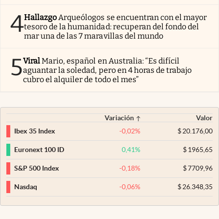
4
Hallazgo
Arqueólogos se encuentran con el mayor
tesoro de la humanidad: recuperan del fondo del
mar una de las 7 maravillas del mundo
5
Viral
Mario, español en Australia: “Es difícil
aguantar la soledad, pero en 4 horas de trabajo
cubro el alquiler de todo el mes”
Variación
Valor
-0,02
%
$
20.176,00
Ibex 35 Index
0,41
%
$
1965,65
Euronext 100 ID
-0,18
%
$
7709,96
S&P 500 Index
-0,06
%
$
26.348,35
Nasdaq