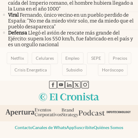
caída del Imperio romano, el hombre hubiera llegado a
la Luna en el año 1000”
Viral
Fernando, único vecino en un pueblo perdido de
España: “No me da miedo vivir solo, me da miedo que el
pueblo desaparezca”
Defensa
Llegó el avión de rescate más grande del
Ejército: supera los 550 km/h, fue fabricado en el país y
es un orgullo nacional
Netflix
Celulares
Empleo
SEPE
Precios
Crisis Energetica
Subsidio
Horóscopo
abre en nueva pestaña
abre en nueva pestaña
abre en nueva pestaña
abre en nueva pestaña
abre en nueva pestaña
Contacto
Canales de WhatsApp
Suscribite
Quiénes Somos