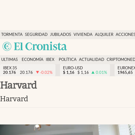
Últimas Noticias
TORMENTA
SEGURIDAD
JUBILADOS
VIVIENDA
ALQUILER
ACCIONE
Economía y finanzas
SOCIAL
Argentina
Política
España
Actualidad
ULTIMAS
ECONOMÍA
IBEX
POLÍTICA
ACTUALIDAD
CRIPTOMONE
México
NOTICIAS
Y
Y
IBEX 35
EURO-USD
EURONE
Criptomonedas
20.176
20.176
-0.02
%
$
1,16
$
1,16
0.01
%
USA
1965,65
FINANZAS
EURO
Colombia
Harvard
España
Uruguay
Harvard