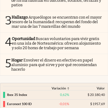
de forma habitual en balcones, sótanos, terrazas y
patios
3
Hallazgo
Arqueólogos se encuentran con el mayor
tesoro de la humanidad: recuperan del fondo del
mar una de las 7 maravillas del mundo
4
Oportunidad
Buscan voluntarios para vivir gratis
en una isla de Norteamérica: ofrecen alojamiento
y solo 20 horas de trabajo por semana
5
Hogar
Envolver el dinero en efectivo en papel
aluminio: para qué sirve y por qué recomiendan
hacerlo
Variación
Valor
0,62
%
$
20.180,40
Ibex 35 Index
-0,01
%
$
1957,69
Euronext 100 ID