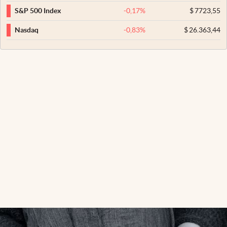
-0,17
%
$
7723,55
S&P 500 Index
-0,83
%
$
26.363,44
Nasdaq