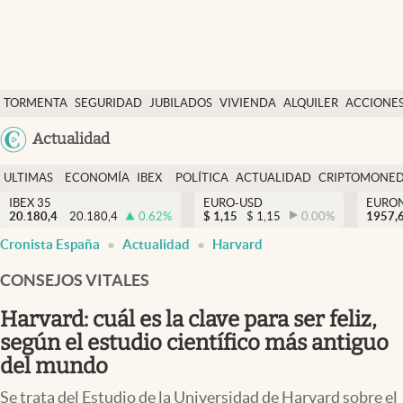
Últimas Noticias
TORMENTA
SEGURIDAD
JUBILADOS
VIVIENDA
ALQUILER
ACCIONE
Economía y finanzas
SOCIAL
Argentina
Actualidad
Política
España
Actualidad
ULTIMAS
ECONOMÍA
IBEX
POLÍTICA
ACTUALIDAD
CRIPTOMONE
México
NOTICIAS
Y
Y
IBEX 35
EURO-USD
EURO
Criptomonedas
20.180,4
20.180,4
0.62
%
$
1,15
$
1,15
0.00
%
USA
1957,
FINANZAS
EURO
Cronista España
Actualidad
Harvard
Colombia
España
Uruguay
CONSEJOS VITALES
Harvard: cuál es la clave para ser feliz,
según el estudio científico más antiguo
del mundo
Se trata del Estudio de la Universidad de Harvard sobre el