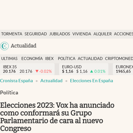
Últimas Noticias
TORMENTA
SEGURIDAD
JUBILADOS
VIVIENDA
ALQUILER
ACCIONE
Economía y finanzas
SOCIAL
Argentina
Actualidad
Política
España
Actualidad
ULTIMAS
ECONOMÍA
IBEX
POLÍTICA
ACTUALIDAD
CRIPTOMONE
México
NOTICIAS
Y
Y
IBEX 35
EURO-USD
EURONE
Criptomonedas
20.176
20.176
-0.02
%
$
1,16
$
1,16
0.01
%
USA
1965,65
FINANZAS
EURO
abre en nueva pestaña
abre en nueva pestaña
abre en nueva pestaña
abre en nueva pestaña
Cronista España
Actualidad
Elecciones En España
Colombia
España
Uruguay
Política
Elecciones 2023: Vox ha anunciado
como conformará su Grupo
Parlamentario de cara al nuevo
Congreso