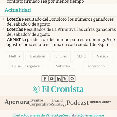
contrato firmado sea por menos tiempo
Actualidad
Lotería
Resultado del Bonoloto: los números ganadores
del sábado 8 de agosto
Loterías
Resultados de La Primitiva: las cifras ganadoras
del sábado 8 de agosto
AEMET
La predicción del tiempo para este domingo 9 de
agosto: cómo estará el clima en cada ciudad de España
Netflix
Celulares
Empleo
SEPE
Precios
Crisis Energetica
Subsidio
Horóscopo
abre en nueva pestaña
abre en nueva pestaña
abre en nueva pestaña
abre en nueva pestaña
abre en nueva pestaña
Contacto
Canales de WhatsApp
Suscribite
Quiénes Somos