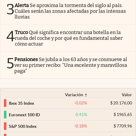
3
Alerta
Se aproxima la tormenta del siglo al país.
Cuáles serán las zonas afectadas por las intensas
lluvias
4
Truco
Qué significa encontrar una botella en la
rueda del coche y por qué es fundamental saber
cómo actuar
5
Pensiones
Se jubila a los 63 años y se conmueve al
ver su primer recibo: “Una excelente y maravillosa
paga”
Variación
Valor
-0,02
%
$
20.176,00
Ibex 35 Index
0,41
%
$
1965,65
Euronext 100 ID
-0,18
%
$
7709,96
S&P 500 Index