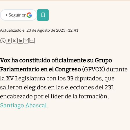
+
Seguir
en
abre en nueva pestaña
Actualizado el
23 de Agosto de 2023
12:41
abre en nueva pestaña
abre en nueva pestaña
abre en nueva pestaña
abre en nueva pestaña
Vox ha constituido oficialmente su Grupo
Parlamentario en el Congreso
(GPVOX) durante
la XV Legislatura con los 33 diputados, que
salieron elegidos en las elecciones del 23J,
encabezado por el líder de la formación,
Santiago Abascal
.