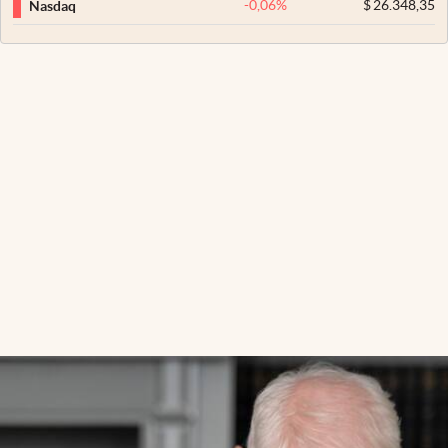
-0,06
%
$
26.348,35
Nasdaq