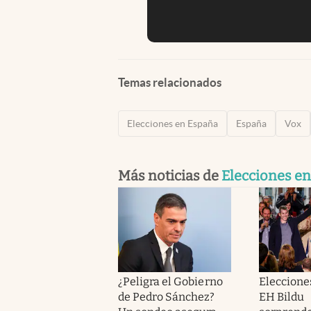
Temas relacionados
Elecciones en España
España
Vox
Más noticias de
Elecciones e
¿Peligra el Gobierno
Eleccione
de Pedro Sánchez?
EH Bildu