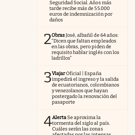
Seguridad Social. Años más
tarde recibe más de 55.000
euros de indemnización por
daños
2
Obras
José, albañil de 64 años:
“Dicen que faltan empleados
en las obras, pero piden de
requisito hablar inglés con los
ladrillos”
3
Viajar
Oficial | España
impedirá el ingreso y la salida
de ecuatorianos, colombianos
y venezolanos que hayan
postergado la renovación del
pasaporte
4
Alerta
Se aproxima la
tormenta del siglo al país.
Cuáles serán las zonas
afectadas por las intensas