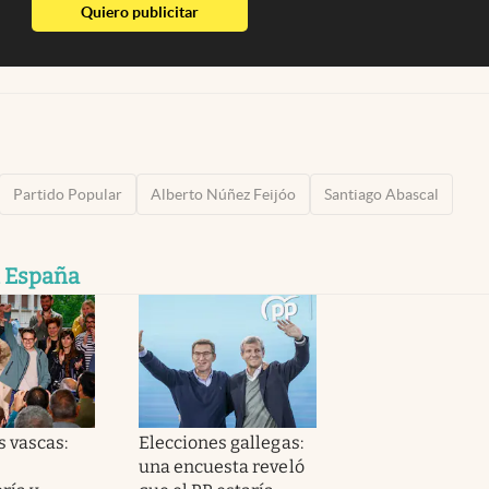
abre en nueva pestaña
Quiero publicitar
Partido Popular
Alberto Núñez Feijóo
Santiago Abascal
n España
s vascas:
Elecciones gallegas:
una encuesta reveló