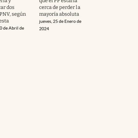
ría y
que el PP estaría
car dos
cerca de perder la
 PNV, según
mayoría absoluta
esta
jueves, 25 de Enero de
0 de Abril de
2024