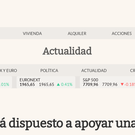
VIVIENDA
ALQUILER
ACCIONES
Actualidad
EX Y EURO
POLÍTICA
ACTUALIDAD
C
EURONEXT
S&P 500
.01
%
1965,65
1965,65
0.41
%
7709,96
7709,96
-0.18
á dispuesto a apoyar una