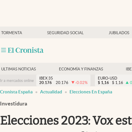
Últimas Noticias
TORMENTA
SEGURIDAD SOCIAL
JUBILADOS
Economía y finanzas
Política
Actualidad
Criptomonedas
ULTIMAS NOTICIAS
ECONOMÍA Y FINANZAS
IB
IBEX 35
EURO-USD
Ir a mercados online
20.176
20.176
-0.02
%
$
1,16
$
1,16
0
Cronista España
Actualidad
Elecciones En España
Investidura
Elecciones 2023: Vox est