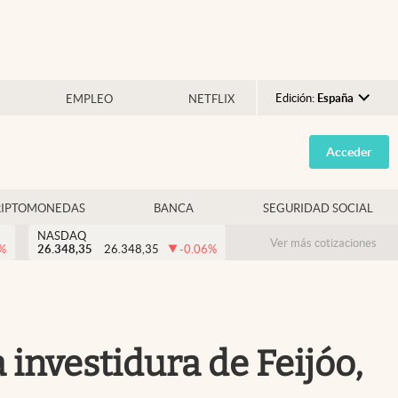
Edición:
España
EMPLEO
NETFLIX
Argentina
Acceder
España
México
RIPTOMONEDAS
BANCA
SEGURIDAD SOCIAL
USA
NASDAQ
Colombia
Ver más cotizaciones
%
26.348,35
26.348,35
-0.06
%
Uruguay
 investidura de Feijóo,