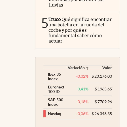
lluvias
5
Truco
Qué significa encontrar
una botella en la rueda del
coche y por qué es
fundamental saber cómo
actuar
Variación
Valor
Ibex 35
-0,02
%
$
20.176,00
Index
Euronext
0,41
%
$
1965,65
100 ID
S&P 500
-0,18
%
$
7709,96
Index
-0,06
%
$
26.348,35
Nasdaq