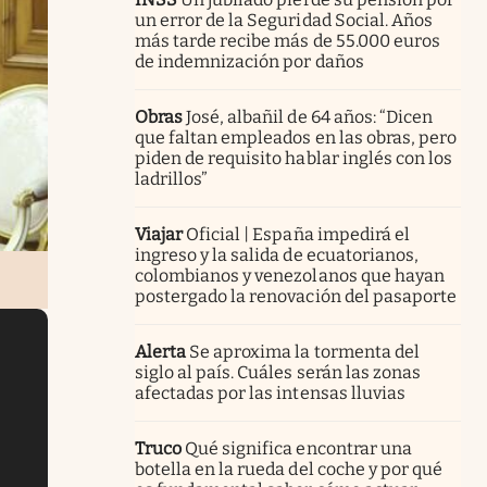
un error de la Seguridad Social. Años
más tarde recibe más de 55.000 euros
de indemnización por daños
Obras
José, albañil de 64 años: “Dicen
que faltan empleados en las obras, pero
piden de requisito hablar inglés con los
ladrillos”
Viajar
Oficial | España impedirá el
ingreso y la salida de ecuatorianos,
colombianos y venezolanos que hayan
postergado la renovación del pasaporte
Alerta
Se aproxima la tormenta del
siglo al país. Cuáles serán las zonas
afectadas por las intensas lluvias
Truco
Qué significa encontrar una
botella en la rueda del coche y por qué