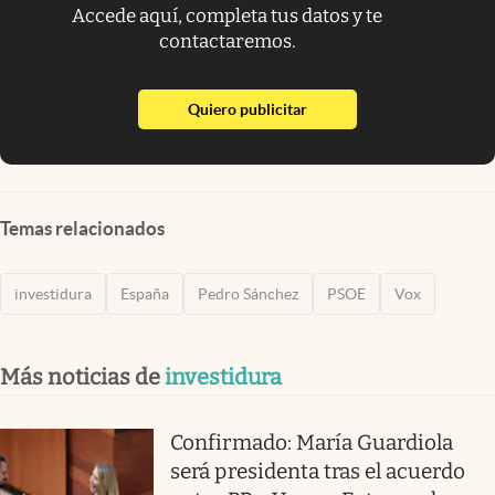
Accede aquí, completa tus datos y te
contactaremos.
abre en nueva pestaña
Quiero publicitar
Temas relacionados
investidura
España
Pedro Sánchez
PSOE
Vox
Más noticias de
investidura
Confirmado: María Guardiola
será presidenta tras el acuerdo