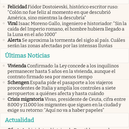
Felicidad
Fiódor Dostoievski, histórico escritor ruso:
“Colón no fue feliz al momento en que descubrió
América, sino mientras la descubría”
Viral
Isaac Moreno Gallo, ingeniero e historiador: “Sin la
caída del Imperio romano, el hombre hubiera llegado a
la Luna en el año 1000”
Alerta
Se aproxima la tormenta del siglo al país. Cuáles
serán las zonas afectadas por las intensas lluvias
Últimas Noticias
Vivienda
Confirmado: la Ley concede a los inquilinos
permanecer hasta 5 años en la vivienda, aunque el
contrato firmado sea por menos tiempo
Schengen
España pide el pasaporte a los viajeros
procedentes de Italia y amplía los controles a siete
aeropuertos: a quiénes afecta y hasta cuándo
Crisis migratoria
Vivas, presidente de Ceuta, cifra entre
8.000 y 11.000 los migrantes que siguen en la ciudad y
exige su retorno: “Aquí no va a haber papeles”
Actualidad