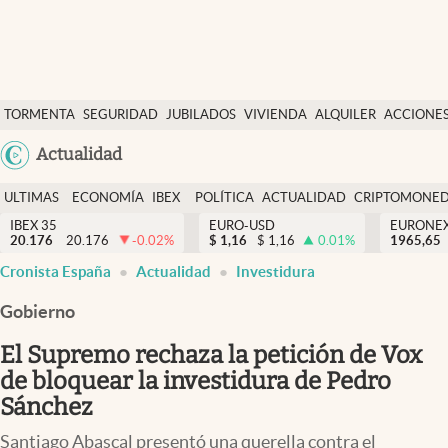
Últimas Noticias
TORMENTA
SEGURIDAD
JUBILADOS
VIVIENDA
ALQUILER
ACCIONE
Economía y finanzas
SOCIAL
Argentina
Actualidad
Política
España
Actualidad
ULTIMAS
ECONOMÍA
IBEX
POLÍTICA
ACTUALIDAD
CRIPTOMONE
México
NOTICIAS
Y
Y
IBEX 35
EURO-USD
EURONE
Criptomonedas
20.176
20.176
-0.02
%
$
1,16
$
1,16
0.01
%
USA
1965,65
FINANZAS
EURO
abre en nueva pestaña
abre en nueva pestaña
Cronista España
Actualidad
Investidura
Colombia
España
Uruguay
Gobierno
El Supremo rechaza la petición de Vox
de bloquear la investidura de Pedro
Sánchez
Santiago Abascal presentó una querella contra el