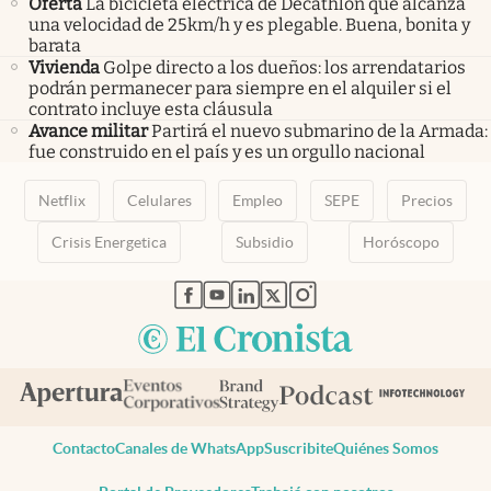
Oferta
La bicicleta eléctrica de Decathlon que alcanza
una velocidad de 25km/h y es plegable. Buena, bonita y
barata
Vivienda
Golpe directo a los dueños: los arrendatarios
podrán permanecer para siempre en el alquiler si el
contrato incluye esta cláusula
Avance militar
Partirá el nuevo submarino de la Armada:
fue construido en el país y es un orgullo nacional
Netflix
Celulares
Empleo
SEPE
Precios
Crisis Energetica
Subsidio
Horóscopo
abre en nueva pestaña
abre en nueva pestaña
abre en nueva pestaña
abre en nueva pestaña
abre en nueva pestaña
Contacto
Canales de WhatsApp
Suscribite
Quiénes Somos