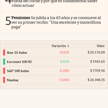
rueda del coche y por qué es fundamental saber
cómo actuar
5
Pensiones
Se jubila a los 63 años y se conmueve al
ver su primer recibo: “Una excelente y maravillosa
paga”
Variación
Valor
-0,02
%
$
20.176,00
Ibex 35 Index
0,41
%
$
1965,65
Euronext 100 ID
-0,18
%
$
7709,96
S&P 500 Index
-0,06
%
$
26.348,35
Nasdaq