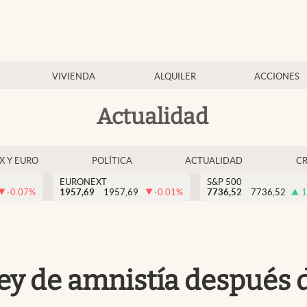
VIVIENDA
ALQUILER
ACCIONES
Actualidad
EX Y EURO
POLÍTICA
ACTUALIDAD
C
EURONEXT
S&P 500
-0.07
%
1957,69
1957,69
-0.01
%
7736,52
7736,52
1
ley de amnistía después d