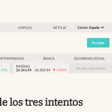
Edición:
España
EMPLEO
NETFLIX
Argentina
Acceder
España
México
RIPTOMONEDAS
BANCA
SEGURIDAD SOCIAL
USA
NASDAQ
Colombia
Ver más cotizaciones
.79
%
26.363,44
26.363,44
-0.83
%
Uruguay
e los tres intentos