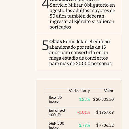
4
Servicio Militar Obligatorio en
agosto: los adultos mayores de
50 años también deberán
ingresar al Ejército si salieron
sorteados
5
Obras
Remodelan el edificio
abandonado por más de 15
años para convertirlo en un
mega estadio de conciertos
para más de 20.000 personas
Variación
Valor
Ibex 35
1,23
%
$
20.303,50
Index
Euronext
-0,01
%
$
1957,69
100 ID
S&P 500
1,79
%
$
7736,52
Index