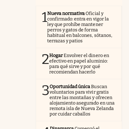
1
Nueva normativa
Oficial y
confirmado: entra en vigor la
ley que prohíbe mantener
perros y gatos de forma
habitual en balcones, sótanos,
terrazas y patios
2
Hogar
Envolver el dinero en
efectivo en papel aluminio:
para qué sirve y por qué
recomiendan hacerlo
3
Oportunidad única
Buscan
voluntarios para vivir gratis
entre las montañas y ofrecen
alojamiento asegurado en una
remota isla de Nueva Zelanda
por cuidar caballos
Dinamarca
Comenzó el