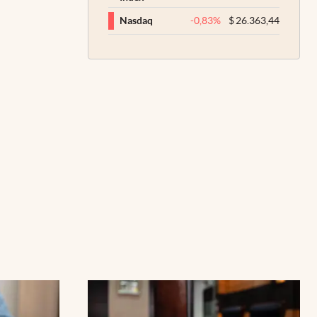
-0,83
%
$
26.363,44
Nasdaq