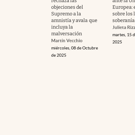
rechaza las
ante la U
objeciones del
Europea: 
Supremo a la
sobre los 
amnistía y avala que
soberanía
incluya la
Julieta Riz
malversación
martes, 15 d
Martín Vecchio
2025
miércoles, 08 de Octubre
de 2025