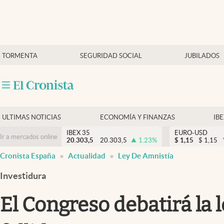
Últimas Noticias
TORMENTA
SEGURIDAD SOCIAL
JUBILADOS
Economía y finanzas
Política
Actualidad
Criptomonedas
ULTIMAS NOTICIAS
ECONOMÍA Y FINANZAS
IB
IBEX 35
EURO-USD
Ir a mercados online
20.303,5
20.303,5
1.23
%
$
1,15
$
1,15
Cronista España
Actualidad
Ley De Amnistía
Investidura
El Congreso debatirá la 