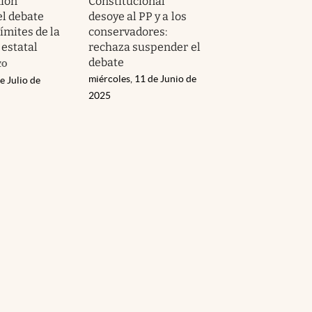
nión
Constitucional
el debate
desoye al PP y a los
límites de la
conservadores:
 estatal
rechaza suspender el
debate
zo
miércoles, 11 de Junio de
e Julio de
2025