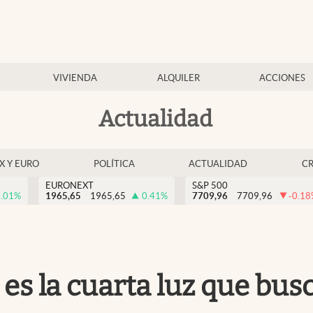
VIVIENDA
ALQUILER
ACCIONES
Actualidad
EX Y EURO
POLÍTICA
ACTUALIDAD
C
EURONEXT
S&P 500
.01
%
1965,65
1965,65
0.41
%
7709,96
7709,96
-0.18
 es la cuarta luz que bus