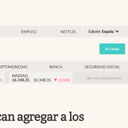
Edición:
España
EMPLEO
NETFLIX
Argentina
Acceder
España
México
RIPTOMONEDAS
BANCA
SEGURIDAD SOCIAL
USA
NASDAQ
Colombia
Ver más cotizaciones
%
26.348,35
26.348,35
-0.06
%
Uruguay
can agregar a los