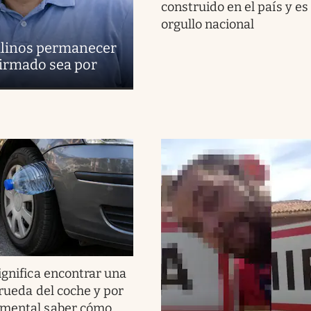
construido en el país y es
orgullo nacional
uilinos permanecer
firmado sea por
ignifica encontrar una
 rueda del coche y por
amental saber cómo