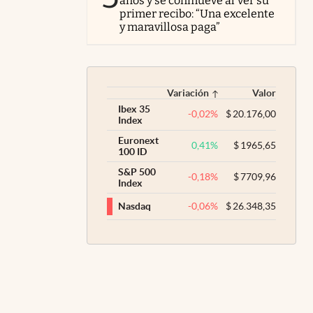
años y se conmueve al ver su
primer recibo: “Una excelente
y maravillosa paga”
Variación
Valor
Ibex 35
-0,02
%
$
20.176,00
Index
Euronext
0,41
%
$
1965,65
100 ID
S&P 500
-0,18
%
$
7709,96
Index
-0,06
%
$
26.348,35
Nasdaq