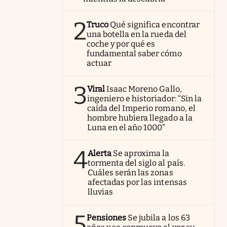
2
Truco
Qué significa encontrar
una botella en la rueda del
coche y por qué es
fundamental saber cómo
actuar
3
Viral
Isaac Moreno Gallo,
ingeniero e historiador: “Sin la
caída del Imperio romano, el
hombre hubiera llegado a la
Luna en el año 1000”
4
Alerta
Se aproxima la
tormenta del siglo al país.
Cuáles serán las zonas
afectadas por las intensas
lluvias
5
Pensiones
Se jubila a los 63