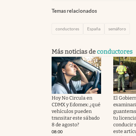
Temas relacionados
conductores
España
semáforo
Más noticias de
conductores
Hoy No Circula en
El Gobier
CDMX y Edomex: ¿qué
examinará
vehículos pueden
guanteras
transitar este sábado
tu licenci
8 de agosto?
conducir s
este artíc
08:00