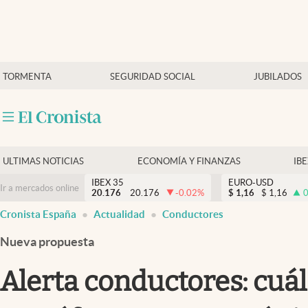
Últimas Noticias
TORMENTA
SEGURIDAD SOCIAL
JUBILADOS
Economía y finanzas
Política
Actualidad
Criptomonedas
ULTIMAS NOTICIAS
ECONOMÍA Y FINANZAS
IB
IBEX 35
EURO-USD
Ir a mercados online
20.176
20.176
-0.02
%
$
1,16
$
1,16
0
Cronista España
Actualidad
Conductores
Nueva propuesta
Alerta conductores: cuál