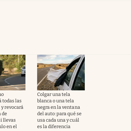
no
Colgar una tela
 todas las
blanca o una tela
 y revocará
negra en la ventana
a de
del auto: para qué se
i llevas
usa cada una y cuál
ulo en el
es la diferencia