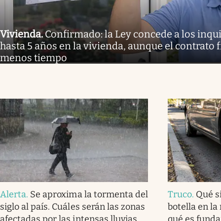
Vivienda
.
Confirmado: la Ley concede a los inq
hasta 5 años en la vivienda, aunque el contrato 
menos tiempo
Alerta
.
Se aproxima la tormenta del
Truco
.
Qué s
siglo al país. Cuáles serán las zonas
botella en la
afectadas por las intensas lluvias
qué es fund