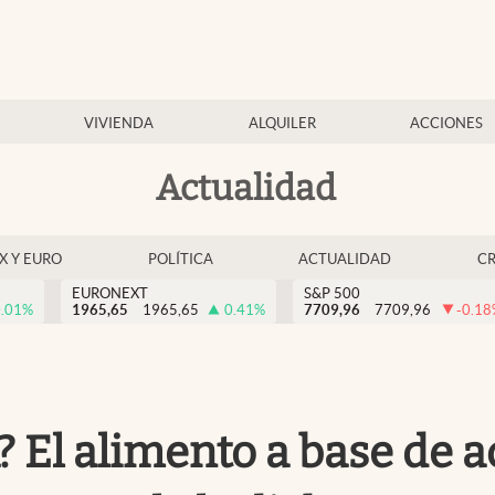
VIVIENDA
ALQUILER
ACCIONES
Actualidad
EX Y EURO
POLÍTICA
ACTUALIDAD
C
EURONEXT
S&P 500
.01
%
1965,65
1965,65
0.41
%
7709,96
7709,96
-0.18
 El alimento a base de 