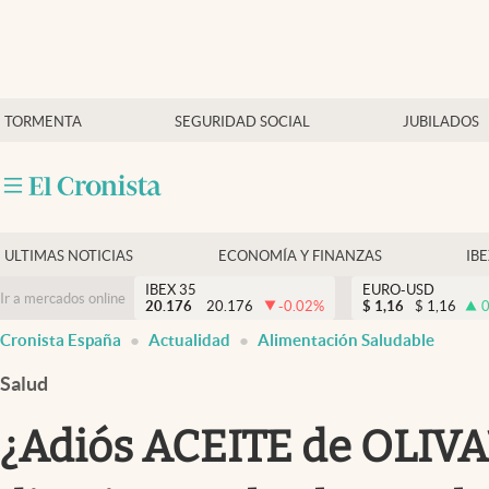
Últimas Noticias
TORMENTA
SEGURIDAD SOCIAL
JUBILADOS
Economía y finanzas
Política
Actualidad
Criptomonedas
ULTIMAS NOTICIAS
ECONOMÍA Y FINANZAS
IB
IBEX 35
EURO-USD
Ir a mercados online
20.176
20.176
-0.02
%
$
1,16
$
1,16
0
Cronista España
Actualidad
Alimentación Saludable
Salud
¿Adiós ACEITE de OLIVA?