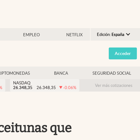
Edición:
España
EMPLEO
NETFLIX
Argentina
Acceder
España
México
RIPTOMONEDAS
BANCA
SEGURIDAD SOCIAL
USA
NASDAQ
Colombia
Ver más cotizaciones
%
26.348,35
26.348,35
-0.06
%
Uruguay
aceitunas que