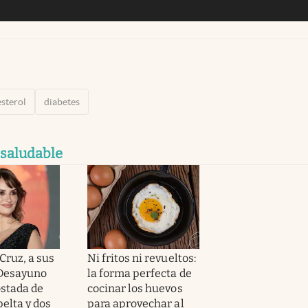
sterol
diabetes
 saludable
Cruz, a sus
Ni fritos ni revueltos:
“Desayuno
la forma perfecta de
ostada de
cocinar los huevos
elta y dos
para aprovechar al