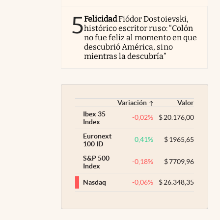
5
Felicidad
Fiódor Dostoievski,
histórico escritor ruso: “Colón
no fue feliz al momento en que
descubrió América, sino
mientras la descubría”
Variación
Valor
Ibex 35
-0,02
%
$
20.176,00
Index
Euronext
0,41
%
$
1965,65
100 ID
S&P 500
-0,18
%
$
7709,96
Index
-0,06
%
$
26.348,35
Nasdaq