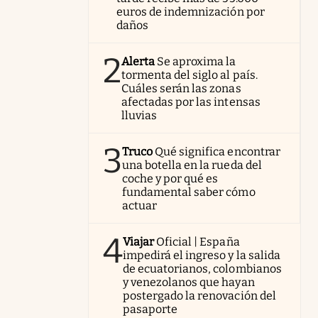
euros de indemnización por
daños
2
Alerta
Se aproxima la
tormenta del siglo al país.
Cuáles serán las zonas
afectadas por las intensas
lluvias
3
Truco
Qué significa encontrar
una botella en la rueda del
coche y por qué es
fundamental saber cómo
actuar
4
Viajar
Oficial | España
impedirá el ingreso y la salida
de ecuatorianos, colombianos
y venezolanos que hayan
postergado la renovación del
pasaporte