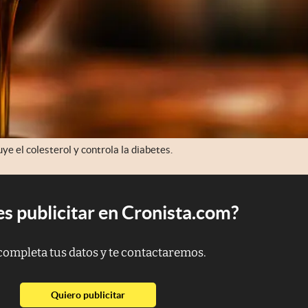
ye el colesterol y controla la diabetes.
s publicitar en Cronista.com?
completa tus datos y te contactaremos.
abre en nueva pestaña
Quiero publicitar