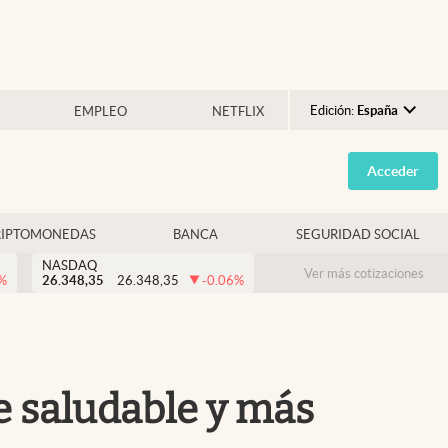
Edición:
España
EMPLEO
NETFLIX
Argentina
Acceder
España
México
RIPTOMONEDAS
BANCA
SEGURIDAD SOCIAL
USA
NASDAQ
Colombia
Ver más cotizaciones
%
26.348,35
26.348,35
-0.06
%
Uruguay
e saludable y más