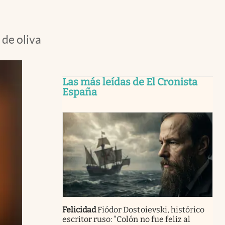
 de oliva
Las más leídas de El Cronista
España
Felicidad
Fiódor Dostoievski, histórico
escritor ruso: “Colón no fue feliz al