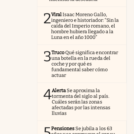
2
Viral
Isaac Moreno Gallo,
ingeniero e historiador: “Sin la
caída del Imperio romano, el
hombre hubiera llegado a la
Luna en el año 1000”
3
Truco
Qué significa encontrar
una botella en la rueda del
coche y por qué es
fundamental saber cómo
actuar
4
Alerta
Se aproxima la
tormenta del siglo al país.
Cuáles serán las zonas
afectadas por las intensas
lluvias
5
Pensiones
Se jubila a los 63