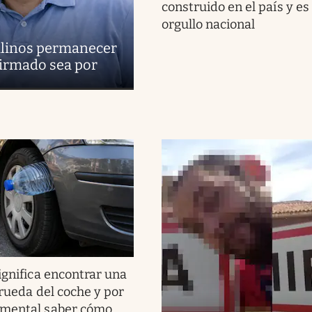
construido en el país y es
orgullo nacional
uilinos permanecer
firmado sea por
ignifica encontrar una
 rueda del coche y por
amental saber cómo