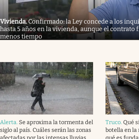
Vivienda
.
Confirmado: la Ley concede a los inq
hasta 5 años en la vivienda, aunque el contrato 
menos tiempo
Alerta
.
Se aproxima la tormenta del
Truco
.
Qué s
siglo al país. Cuáles serán las zonas
botella en la
afectadas por las intensas lluvias
qué es fund