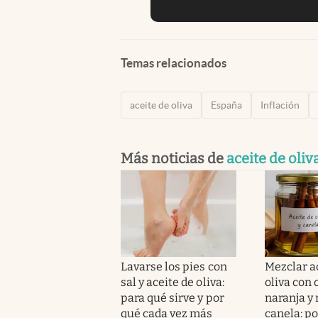
Temas relacionados
aceite de oliva
España
Inflación
Más noticias de
aceite de oliv
Lavarse los pies con
Mezclar a
sal y aceite de oliva:
oliva con 
para qué sirve y por
naranja y 
qué cada vez más
canela: po