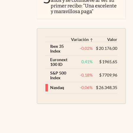
años y se conmueve al ver su
primer recibo: “Una excelente
y maravillosa paga”
Variación
Valor
Ibex 35
-0,02
%
$
20.176,00
Index
Euronext
0,41
%
$
1965,65
100 ID
S&P 500
-0,18
%
$
7709,96
Index
-0,06
%
$
26.348,35
Nasdaq