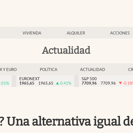
VIVIENDA
ALQUILER
ACCIONES
Actualidad
EX Y EURO
POLÍTICA
ACTUALIDAD
C
EURONEXT
S&P 500
.01
%
1965,65
1965,65
0.41
%
7709,96
7709,96
-0.18
 Una alternativa igual d