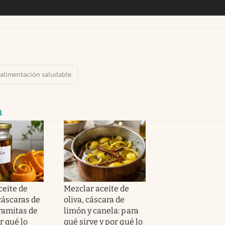
alimentación saludable
a
ceite de
Mezclar aceite de
cáscaras de
oliva, cáscara de
ramitas de
limón y canela: para
r qué lo
qué sirve y por qué lo