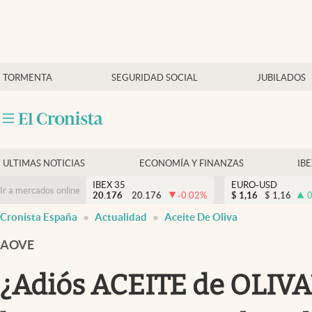
Últimas Noticias
TORMENTA
SEGURIDAD SOCIAL
JUBILADOS
Economía y finanzas
Política
Actualidad
Criptomonedas
ULTIMAS NOTICIAS
ECONOMÍA Y FINANZAS
IB
IBEX 35
EURO-USD
Ir a mercados online
20.176
20.176
-0.02
%
$
1,16
$
1,16
0
Cronista España
Actualidad
Aceite De Oliva
AOVE
¿Adiós ACEITE de OLIVA?