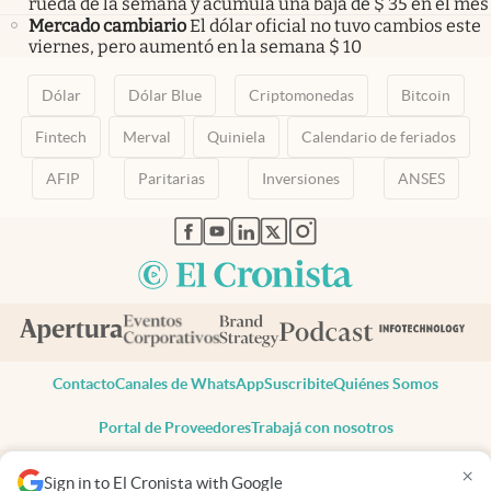
rueda de la semana y acumula una baja de $ 35 en el mes
Mercado cambiario
El dólar oficial no tuvo cambios este
viernes, pero aumentó en la semana $ 10
Dólar
Dólar Blue
Criptomonedas
Bitcoin
Fintech
Merval
Quiniela
Calendario de feriados
AFIP
Paritarias
Inversiones
ANSES
abre en nueva pestaña
abre en nueva pestaña
abre en nueva pestaña
abre en nueva pestaña
abre en nueva pestaña
Contacto
Canales de WhatsApp
Suscribite
Quiénes Somos
Portal de Proveedores
Trabajá con nosotros
Copyright 2025 cronista.com
×
Sign in to El Cronista with Google
Todos los derechos reservados