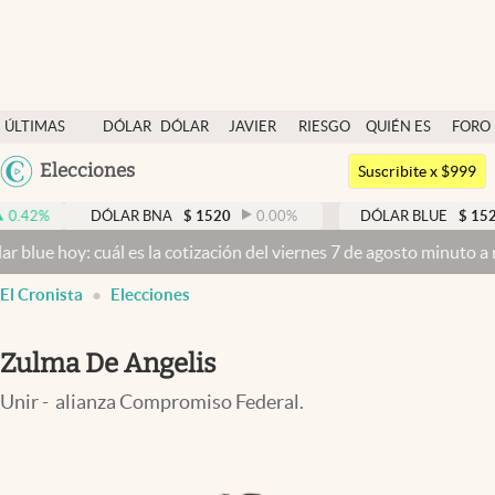
Últimas noticias
ÚLTIMAS
DÓLAR
DÓLAR
JAVIER
RIESGO
QUIÉN ES
FORO
Dólar
NOTICIAS
BLUE
MILEI
PAÍS
QUIÉN
Argentina
Elecciones
Members
Suscribite x $999
España
Economía y Política
DÓLAR BNA
$
1520
0.00
%
DÓLAR BLUE
$
1525
-0.3
México
: cuál es la cotización del viernes 7 de agosto minuto a minuto
Dóla
Finanzas y Mercados
USA
El Cronista
Elecciones
Mercados Online
Colombia
Uruguay
Negocios
Zulma De Angelis
Columnistas
Unir - alianza Compromiso Federal.
Otras secciones
Apertura