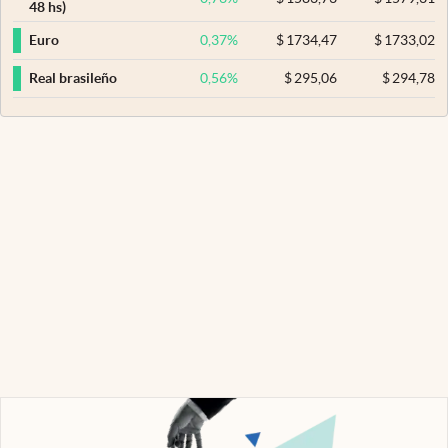
48 hs)
0,37
%
$
1734,47
$
1733,02
Euro
0,56
%
$
295,06
$
294,78
Real brasileño