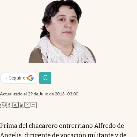
Infotechnology
Clase
Clima
Mundial 2026
Eventos Corporativos
El Cronista Studio
Mediakit
+
Seguir
en
abre en nueva pestaña
abre en nueva pestaña
Argentina
Actualizado el
29 de Julio de 2013
03:00
abre en nueva pestaña
abre en nueva pestaña
abre en nueva pestaña
abre en nueva pestaña
Prima del chacarero entrerriano Alfredo de
Angelis, dirigente de vocación militante y de