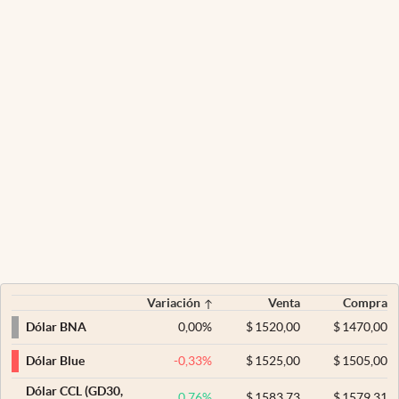
Variación
Venta
Compra
0,00
%
$
1520,00
$
1470,00
Dólar BNA
-0,33
%
$
1525,00
$
1505,00
Dólar Blue
Dólar CCL (GD30,
0,76
%
$
1583,73
$
1579,31