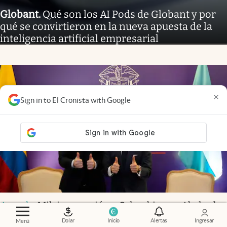
Globant
.
Qué son los AI Pods de Globant y por
qué se convirtieron en la nueva apuesta de la
inteligencia artificial empresarial
×
Sign in to El Cronista with Google
Agenda
.
Milei se reunió en Colombia con Abelardo
de la Espriella antes de su asunción presidencial
Dolar
Inicio
Alertas
Ingresar
Menú