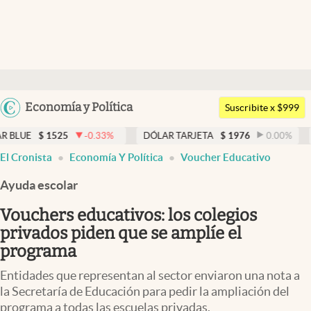
Últimas noticias
Dólar
Argentina
Economía y Política
Members
Suscribite x $999
España
Economía y Política
525
-0.33
%
DÓLAR TARJETA
$
1976
0.00
%
DÓLAR ME
México
El Cronista
Economía Y Política
Voucher Educativo
Finanzas y Mercados
USA
Ayuda escolar
Mercados Online
Colombia
Uruguay
Vouchers educativos: los colegios
Negocios
privados piden que se amplíe el
Columnistas
programa
Otras secciones
Entidades que representan al sector enviaron una nota a
la Secretaría de Educación para pedir la ampliación del
Apertura
programa a todas las escuelas privadas.