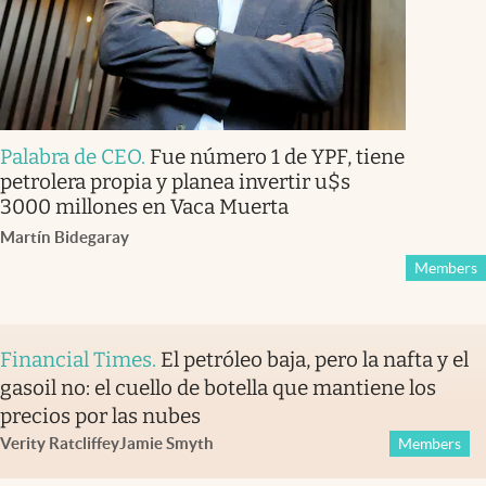
Palabra de CEO
.
Fue número 1 de YPF, tiene
petrolera propia y planea invertir u$s
3000 millones en Vaca Muerta
Martín Bidegaray
Members
Financial Times
.
El petróleo baja, pero la nafta y el
gasoil no: el cuello de botella que mantiene los
precios por las nubes
Verity Ratcliffe
y
Jamie Smyth
Members