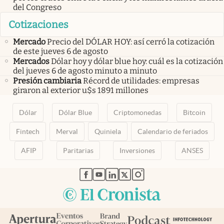
del Congreso
Cotizaciones
Mercado
Precio del DÓLAR HOY: así cerró la cotización
de este jueves 6 de agosto
Mercados
Dólar hoy y dólar blue hoy: cuál es la cotización
del jueves 6 de agosto minuto a minuto
Presión cambiaria
Récord de utilidades: empresas
giraron al exterior u$s 1891 millones
Dólar
Dólar Blue
Criptomonedas
Bitcoin
Fintech
Merval
Quiniela
Calendario de feriados
AFIP
Paritarias
Inversiones
ANSES
abre en nueva pestaña
abre en nueva pestaña
abre en nueva pestaña
abre en nueva pestaña
abre en nueva pestaña