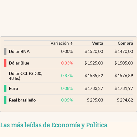
Variación
Venta
Compra
0,00
%
$
1520,00
$
1470,00
Dólar BNA
-0,33
%
$
1525,00
$
1505,00
Dólar Blue
Dólar CCL (GD30,
0,87
%
$
1585,52
$
1576,89
48 hs)
0,08
%
$
1733,27
$
1731,97
Euro
0,05
%
$
295,03
$
294,82
Real brasileño
Las más leídas de Economía y Política