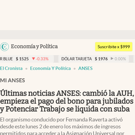
Últimas noticias
Dólar
Argentina
Economía y Política
Members
Suscribite x $999
España
Economía y Política
-0.33
%
DÓLAR TARJETA
$
1976
0.00
%
DÓLAR MEP
$
México
El Cronista
Economía Y Política
ANSES
Finanzas y Mercados
USA
MI ANSES
Mercados Online
Colombia
Uruguay
Últimas noticias ANSES: cambió la AUH,
Negocios
empieza el pago del bono para jubilados
Columnistas
y Potenciar Trabajo se liquida con suba
Otras secciones
El organismo conducido por Fernanda Raverta activó
desde este lunes 2 de enero los máximos de ingresos
Apertura
permitidos para acceder a la Asignación Universal por