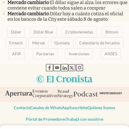
Mercado cambiario
El dólar sigue al alza: los errores que
conviene evitar cuando todos salen a comprar
Mercado cambiario
Dólar hoy: a cuánto cotiza el oficial
en los bancos de la City este sábado 8 de agosto
Dólar
Dólar Blue
Criptomonedas
Bitcoin
Fintech
Merval
Quiniela
Calendario de feriados
AFIP
Paritarias
Inversiones
ANSES
abre en nueva pestaña
abre en nueva pestaña
abre en nueva pestaña
abre en nueva pestaña
abre en nueva pestaña
Contacto
Canales de WhatsApp
Suscribite
Quiénes Somos
Portal de Proveedores
Trabajá con nosotros