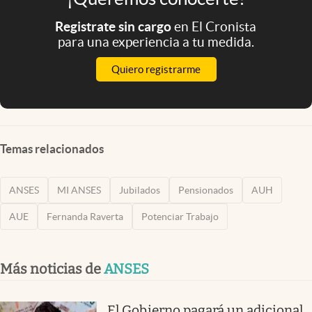
Registrate sin cargo
en El Cronista
para una experiencia a tu medida.
Quiero registrarme
Temas relacionados
ANSES
MI ANSES
Jubilados
Pensionados
AUH
AUE
Fernanda Raverta
Potenciar Trabajo
Más noticias de
ANSES
El Gobierno pagará un adicional