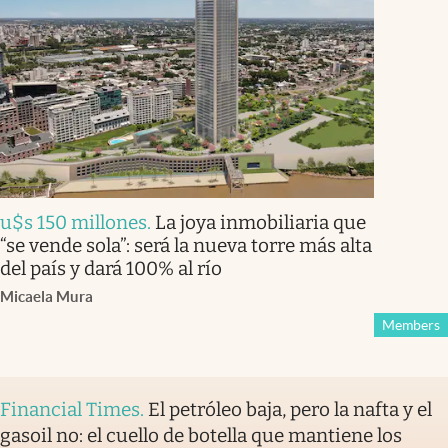
u$s 150 millones
.
La joya inmobiliaria que
“se vende sola”: será la nueva torre más alta
del país y dará 100% al río
Micaela Mura
Members
Financial Times
.
El petróleo baja, pero la nafta y el
gasoil no: el cuello de botella que mantiene los