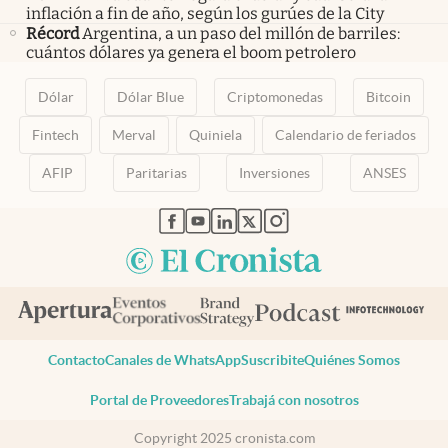
inflación a fin de año, según los gurúes de la City
Récord
Argentina, a un paso del millón de barriles:
cuántos dólares ya genera el boom petrolero
Dólar
Dólar Blue
Criptomonedas
Bitcoin
Fintech
Merval
Quiniela
Calendario de feriados
AFIP
Paritarias
Inversiones
ANSES
abre en nueva pestaña
abre en nueva pestaña
abre en nueva pestaña
abre en nueva pestaña
abre en nueva pestaña
Contacto
Canales de WhatsApp
Suscribite
Quiénes Somos
Portal de Proveedores
Trabajá con nosotros
Copyright 2025 cronista.com