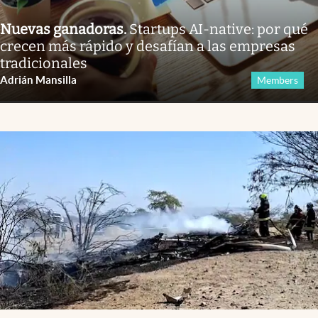
Nuevas ganadoras
.
Startups AI-native: por qué
crecen más rápido y desafían a las empresas
tradicionales
Adrián Mansilla
Members