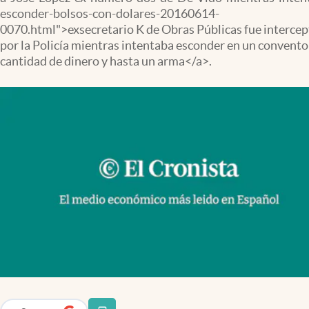
Infotechnology
esconder-bolsos-con-dolares-20160614-
0070.html">exsecretario K de Obras Públicas fue interce
Clase
por la Policía mientras intentaba esconder en un convento
cantidad de dinero y hasta un arma</a>.
Clima
Mundial 2026
Eventos Corporativos
El Cronista Studio
Mediakit
abre en nueva pestaña
Argentina