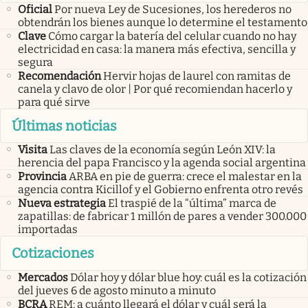
Oficial
Por nueva Ley de Sucesiones, los herederos no
obtendrán los bienes aunque lo determine el testamento
Clave
Cómo cargar la batería del celular cuando no hay
electricidad en casa: la manera más efectiva, sencilla y
segura
Recomendación
Hervir hojas de laurel con ramitas de
canela y clavo de olor | Por qué recomiendan hacerlo y
para qué sirve
Últimas noticias
Visita
Las claves de la economía según León XIV: la
herencia del papa Francisco y la agenda social argentina
Provincia
ARBA en pie de guerra: crece el malestar en la
agencia contra Kicillof y el Gobierno enfrenta otro revés
Nueva estrategia
El traspié de la “última” marca de
zapatillas: de fabricar 1 millón de pares a vender 300.000
importadas
Cotizaciones
Mercados
Dólar hoy y dólar blue hoy: cuál es la cotización
del jueves 6 de agosto minuto a minuto
BCRA
REM: a cuánto llegará el dólar y cuál será la