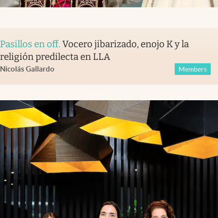
Pasillos en off
.
Vocero jibarizado, enojo K y la
religión predilecta en LLA
Nicolás Gallardo
Members