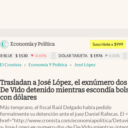
Últimas noticias
Dólar
Argentina
Economía y Política
Members
Suscribite x $999
España
Economía y Política
0
-0.65
%
DÓLAR TARJETA
$
1976
0.00
%
DÓLAR MEP
México
El Cronista
Economía Y Política
José López
Finanzas y Mercados
USA
Mercados Online
Colombia
Trasladan a José López, el exnúmero dos
Uruguay
Negocios
De Vido detenido mientras escondía bol
con dólares
Columnistas
Más temprano, el fiscal Raúl Delgado había pedido
Otras secciones
formalmente su detención ante el juez Daniel Rafecas. El 
href="http://www.cronista.com/economiapolitica/Detuv
Apertura
a-Jose-Lopez-ex-numero-dos-de-De-Vido-mientras-inten