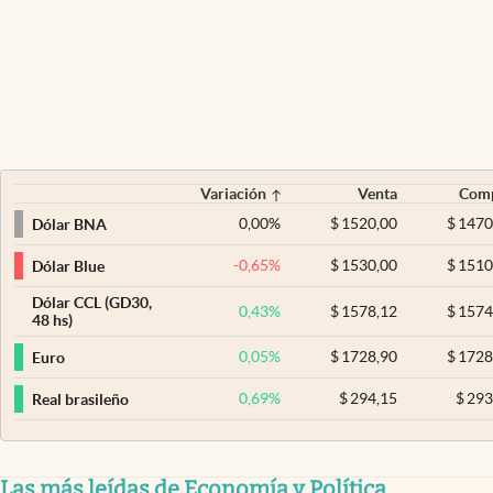
Variación
Venta
Com
0,00
%
$
1520,00
$
1470
Dólar BNA
-0,65
%
$
1530,00
$
1510
Dólar Blue
Dólar CCL (GD30,
0,43
%
$
1578,12
$
1574
48 hs)
0,05
%
$
1728,90
$
1728
Euro
0,69
%
$
294,15
$
293
Real brasileño
Las más leídas de Economía y Política