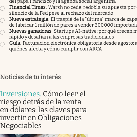
del papa Francisco y la agenda social argentina
Financial Times
.
Warsh no cede: redobla su apuesta por 
silencio de la Fed pese al rechazo del mercado
Nueva estrategia
.
El traspié de la “última” marca de zapa
de fabricar 1 millón de pares a vender 300.000 importad
Nuevas ganadoras
.
Startups AI-native: por qué crecen 
rápido y desafían a las empresas tradicionales
Guía
.
Facturación electrónica obligatoria desde agosto: 
quiénes afecta y cómo cumplir con ARCA
Noticias de tu interés
Inversiones
.
Cómo leer el
riesgo detrás de la renta
en dólares: las claves para
invertir en Obligaciones
Negociables