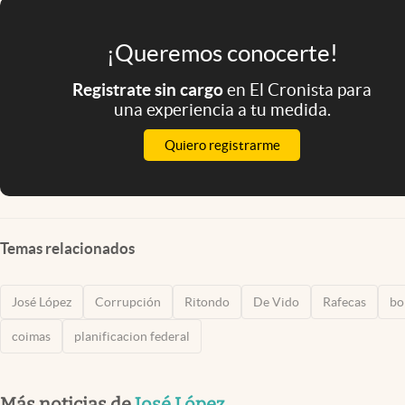
¡Queremos conocerte!
Registrate sin cargo
en El Cronista para
una experiencia a tu medida.
Quiero registrarme
Temas relacionados
José López
Corrupción
Ritondo
De Vido
Rafecas
bo
coimas
planificacion federal
Más noticias de
José López