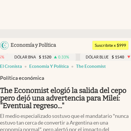
Últimas noticias
Dólar
Argentina
Economía y Política
Members
Suscribite x $999
España
Economía y Política
ÓLAR BNA
$
1520
0.33
%
DÓLAR BLUE
$
1540
-0.32
%
México
abre en nueva pestaña
abre en nueva pestaña
El Cronista
Economía Y Política
The Economist
Finanzas y Mercados
USA
Política económica
Mercados Online
Colombia
Uruguay
The Economist elogió la salida del cepo
Negocios
pero dejó una advertencia para Milei:
Columnistas
"Eventual regreso..."
Otras secciones
El medio especializado sostuvo que el mandatario "nunca
estuvo tan cerca de convertir a Argentina en una
Apertura
economía normal", pero alertó por el impacto del