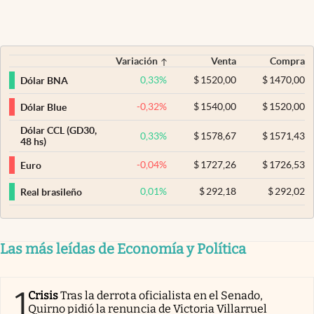
Variación
Venta
Compra
0,33
%
$
1520,00
$
1470,00
Dólar BNA
-0,32
%
$
1540,00
$
1520,00
Dólar Blue
Dólar CCL (GD30,
0,33
%
$
1578,67
$
1571,43
48 hs)
-0,04
%
$
1727,26
$
1726,53
Euro
0,01
%
$
292,18
$
292,02
Real brasileño
Las más leídas de Economía y Política
1
Crisis
Tras la derrota oficialista en el Senado,
Quirno pidió la renuncia de Victoria Villarruel