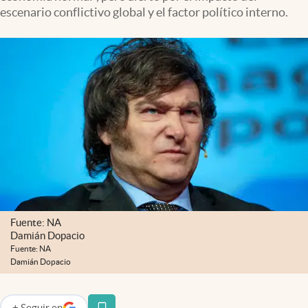
Infotechnology
escenario conflictivo global y el factor político interno.
Clase
Clima
Mundial 2026
Eventos Corporativos
El Cronista Studio
Mediakit
abre en nueva pestaña
Argentina
Fuente: NA
Damián Dopacio
Fuente: NA
Damián Dopacio
+
Seguir
en