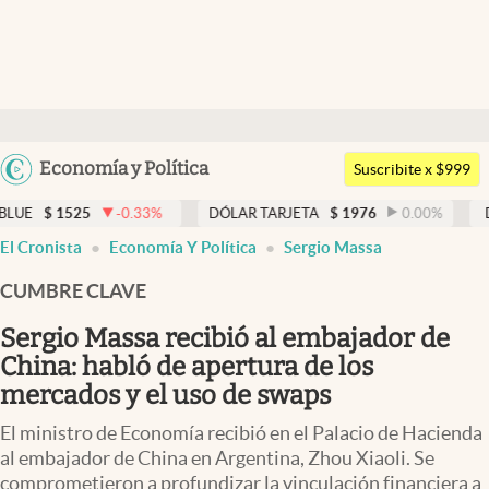
Últimas noticias
Dólar
Argentina
Economía y Política
Members
Suscribite x $999
España
Economía y Política
-0.33
%
DÓLAR TARJETA
$
1976
0.00
%
DÓLAR MEP
$
1
México
El Cronista
Economía Y Política
Sergio Massa
Finanzas y Mercados
USA
CUMBRE CLAVE
Mercados Online
Colombia
Uruguay
Sergio Massa recibió al embajador de
Negocios
China: habló de apertura de los
Columnistas
mercados y el uso de swaps
Otras secciones
El ministro de Economía recibió en el Palacio de Hacienda
al embajador de China en Argentina, Zhou Xiaoli. Se
Apertura
comprometieron a profundizar la vinculación financiera a