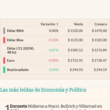
Variación
Venta
Compra
0,00
%
$
1520,00
$
1470,00
Dólar BNA
-0,33
%
$
1525,00
$
1505,00
Dólar Blue
Dólar CCL (GD30,
0,87
%
$
1585,52
$
1576,89
48 hs)
-0,00
%
$
1731,92
$
1730,47
Euro
0,04
%
$
294,93
$
294,59
Real brasileño
Las más leídas de Economía y Política
1
Encuesta
Midieron a Macri, Bullrich y Villarruel en