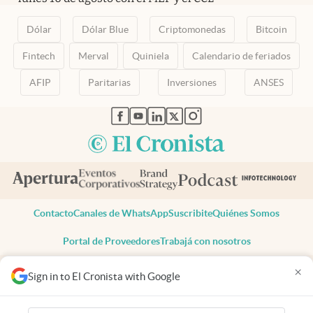
Dólar
Dólar Blue
Criptomonedas
Bitcoin
Fintech
Merval
Quiniela
Calendario de feriados
AFIP
Paritarias
Inversiones
ANSES
abre en nueva pestaña
abre en nueva pestaña
abre en nueva pestaña
abre en nueva pestaña
abre en nueva pestaña
Contacto
Canales de WhatsApp
Suscribite
Quiénes Somos
Portal de Proveedores
Trabajá con nosotros
Copyright 2025 cronista.com
×
Sign in to El Cronista with Google
Todos los derechos reservados
Términos y condiciones
Privacidad