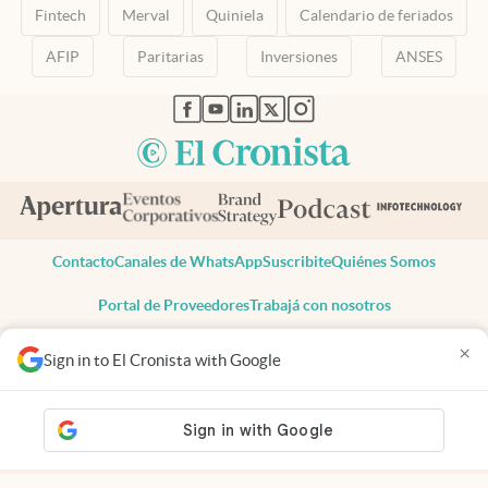
Fintech
Merval
Quiniela
Calendario de feriados
AFIP
Paritarias
Inversiones
ANSES
abre en nueva pestaña
abre en nueva pestaña
abre en nueva pestaña
abre en nueva pestaña
abre en nueva pestaña
Contacto
Canales de WhatsApp
Suscribite
Quiénes Somos
Portal de Proveedores
Trabajá con nosotros
Copyright 2025 cronista.com
×
Sign in to El Cronista with Google
Todos los derechos reservados
Términos y condiciones
Privacidad
Consentimiento
Tel:
+54 11 7078-3270