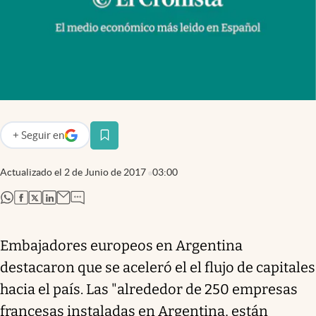
Infotechnology
Clase
Clima
Mundial 2026
Eventos Corporativos
+
Seguir
en
abre en nueva pestaña
El Cronista Studio
Mediakit
Actualizado el
2 de Junio de 2017
03:00
abre en nueva pestaña
abre en nueva pestaña
abre en nueva pestaña
abre en nueva pestaña
abre en nueva pestaña
Argentina
Embajadores europeos en Argentina
destacaron que se aceleró el el flujo de capitales
hacia el país. Las "alrededor de 250 empresas
francesas instaladas en Argentina, están