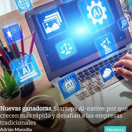
Nuevas ganadoras
.
Startups AI-native: por qué
crecen más rápido y desafían a las empresas
tradicionales
Adrián Mansilla
Members