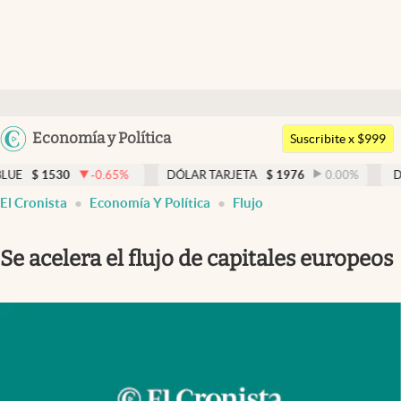
Últimas noticias
Dólar
Argentina
Economía y Política
Members
Suscribite x $999
España
Economía y Política
-0.65
%
DÓLAR TARJETA
$
1976
0.00
%
DÓLAR MEP
$
México
El Cronista
Economía Y Política
Flujo
Finanzas y Mercados
USA
Mercados Online
Colombia
Se acelera el flujo de capitales europeos
Uruguay
Negocios
Columnistas
Otras secciones
Apertura