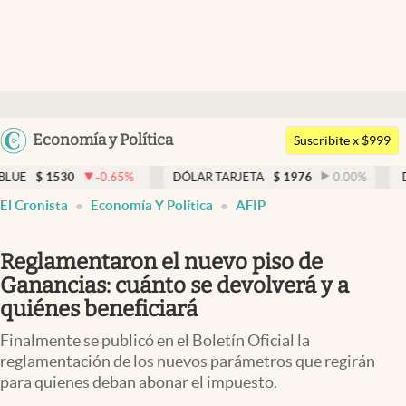
Últimas noticias
Dólar
Argentina
Economía y Política
Members
Suscribite x $999
España
Economía y Política
0
-0.65
%
DÓLAR TARJETA
$
1976
0.00
%
DÓLAR MEP
México
El Cronista
Economía Y Política
AFIP
Finanzas y Mercados
USA
Mercados Online
Colombia
Reglamentaron el nuevo piso de
Uruguay
Negocios
Ganancias: cuánto se devolverá y a
quiénes beneficiará
Columnistas
Finalmente se publicó en el Boletín Oficial la
Otras secciones
reglamentación de los nuevos parámetros que regirán
para quienes deban abonar el impuesto.
Apertura