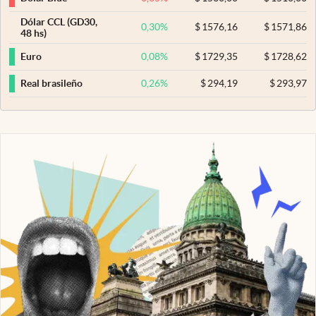
Dólar CCL (GD30,
0,30
%
$
1576,16
$
1571,86
48 hs)
0,08
%
$
1729,35
$
1728,62
Euro
0,26
%
$
294,19
$
293,97
Real brasileño