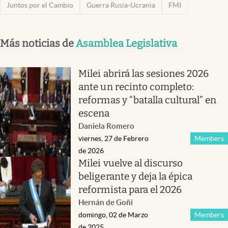
Juntos por el Cambio
Guerra Rusia-Ucrania
FMI
Más noticias de
Asamblea Legislativa
Milei abrirá las sesiones 2026
ante un recinto completo:
reformas y “batalla cultural” en
escena
Daniela Romero
viernes, 27 de Febrero
Members
de 2026
Milei vuelve al discurso
beligerante y deja la épica
reformista para el 2026
Hernán de Goñi
domingo, 02 de Marzo
Members
de 2025