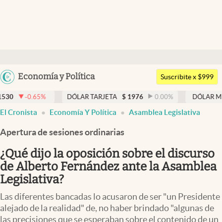
Últimas noticias
Dólar
Argentina
Economía y Política
Members
Suscribite x $999
España
Economía y Política
%
DÓLAR TARJETA
$
1976
0.00
%
DÓLAR MEP
$
1520,78
México
abre en nueva pestaña
abre en nueva pestaña
abre en nueva pestaña
El Cronista
Economía Y Política
Asamblea Legislativa
Finanzas y Mercados
USA
Apertura de sesiones ordinarias
Mercados Online
Colombia
Uruguay
¿Qué dijo la oposición sobre el discurso
Negocios
de Alberto Fernández ante la Asamblea
Columnistas
Legislativa?
Otras secciones
Las diferentes bancadas lo acusaron de ser "un Presidente
alejado de la realidad" de, no haber brindado "algunas de
Apertura
las precisiones que se esperaban sobre el contenido de un