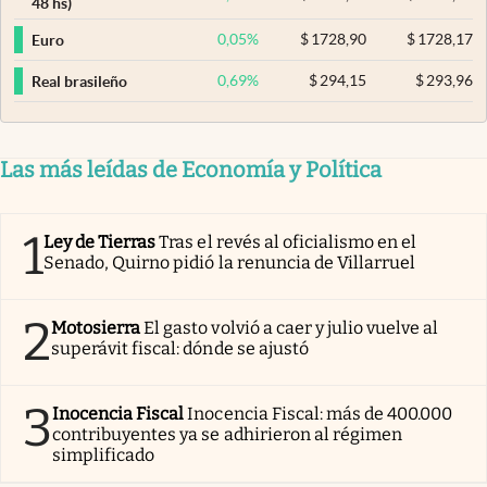
48 hs)
0,05
%
$
1728,90
$
1728,17
Euro
0,69
%
$
294,15
$
293,96
Real brasileño
Las más leídas de Economía y Política
1
Ley de Tierras
Tras el revés al oficialismo en el
Senado, Quirno pidió la renuncia de Villarruel
2
Motosierra
El gasto volvió a caer y julio vuelve al
superávit fiscal: dónde se ajustó
3
Inocencia Fiscal
Inocencia Fiscal: más de 400.000
contribuyentes ya se adhirieron al régimen
simplificado