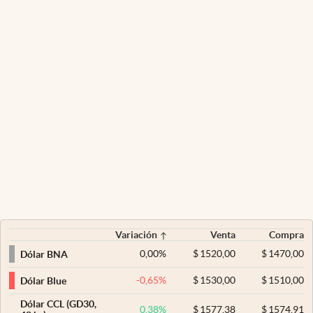
Variación
Venta
Compra
0,00
%
$
1520,00
$
1470,00
Dólar BNA
-0,65
%
$
1530,00
$
1510,00
Dólar Blue
Dólar CCL (GD30,
0,38
%
$
1577,38
$
1574,91