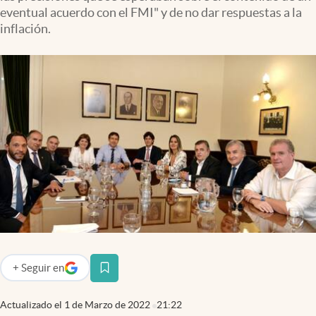
Infotechnology
eventual acuerdo con el FMI" y de no dar respuestas a la
inflación.
Clase
Clima
Mundial 2026
Eventos Corporativos
El Cronista Studio
Mediakit
abre en nueva pestaña
Argentina
+
Seguir
en
abre en nueva pestaña
Actualizado el
1 de Marzo de 2022
21:22