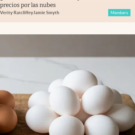
precios por las nubes
Verity Ratcliffe
y
Jamie Smyth
Members