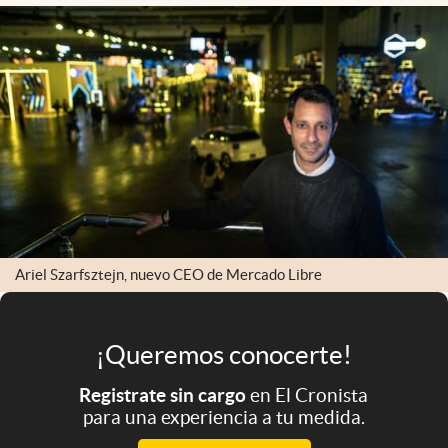
Infotechnology
Clase
Clima
Mundial 2026
Eventos Corporativos
El Cronista Studio
Mediakit
Ariel Szarfsztejn, nuevo CEO de Mercado Libre
abre en nueva pestaña
Argentina
¡Queremos conocerte!
Registrate sin cargo
en El Cronista
para una experiencia a tu medida.