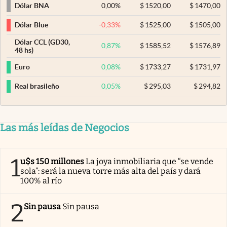
0,00
%
$
1520,00
$
1470,00
Dólar BNA
-0,33
%
$
1525,00
$
1505,00
Dólar Blue
Dólar CCL (GD30,
0,87
%
$
1585,52
$
1576,89
48 hs)
0,08
%
$
1733,27
$
1731,97
Euro
0,05
%
$
295,03
$
294,82
Real brasileño
Las más leídas de Negocios
1
u$s 150 millones
La joya inmobiliaria que “se vende
sola”: será la nueva torre más alta del país y dará
100% al río
2
Sin pausa
Sin pausa