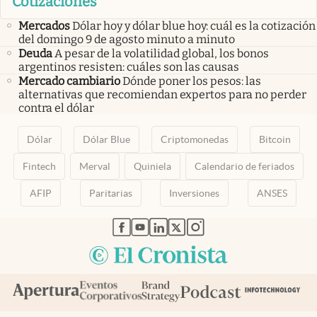
Cotizaciones
Mercados
Dólar hoy y dólar blue hoy: cuál es la cotización
del domingo 9 de agosto minuto a minuto
Deuda
A pesar de la volatilidad global, los bonos
argentinos resisten: cuáles son las causas
Mercado cambiario
Dónde poner los pesos: las
alternativas que recomiendan expertos para no perder
contra el dólar
Dólar
Dólar Blue
Criptomonedas
Bitcoin
Fintech
Merval
Quiniela
Calendario de feriados
AFIP
Paritarias
Inversiones
ANSES
abre en nueva pestaña
abre en nueva pestaña
abre en nueva pestaña
abre en nueva pestaña
abre en nueva pestaña