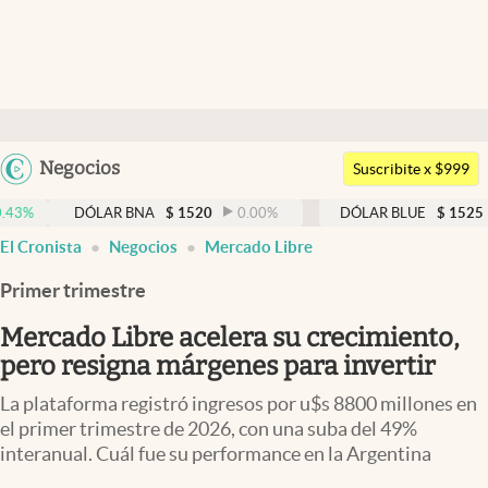
Últimas noticias
Dólar
Argentina
Negocios
Members
Suscribite x $999
España
Economía y Política
DÓLAR BNA
$
1520
0.00
%
DÓLAR BLUE
$
1525
-0.33
%
México
El Cronista
Negocios
Mercado Libre
Finanzas y Mercados
USA
Primer trimestre
Mercados Online
Colombia
Uruguay
Mercado Libre acelera su crecimiento,
Negocios
pero resigna márgenes para invertir
Columnistas
La plataforma registró ingresos por u$s 8800 millones en
Otras secciones
el primer trimestre de 2026, con una suba del 49%
interanual. Cuál fue su performance en la Argentina
Apertura