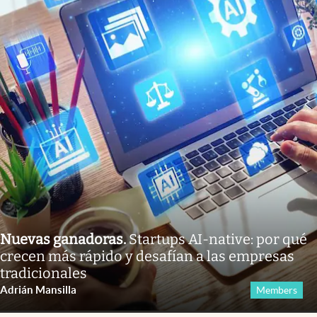
Nuevas ganadoras
.
Startups AI-native: por qué
crecen más rápido y desafían a las empresas
tradicionales
Adrián Mansilla
Members