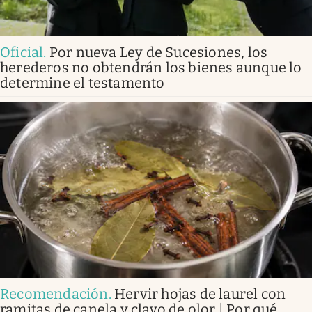
Oficial
.
Por nueva Ley de Sucesiones, los
herederos no obtendrán los bienes aunque lo
determine el testamento
Recomendación
.
Hervir hojas de laurel con
ramitas de canela y clavo de olor | Por qué