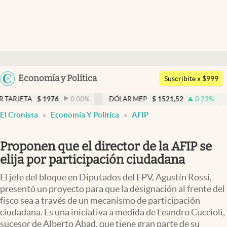
Últimas noticias
Dólar
Argentina
Economía y Política
Members
Suscribite x $999
España
Economía y Política
1976
0.00
%
DÓLAR MEP
$
1521,52
0.23
%
DÓLAR BNA
México
El Cronista
Economía Y Política
AFIP
Finanzas y Mercados
USA
Mercados Online
Colombia
Proponen que el director de la AFIP se
Uruguay
Negocios
elija por participación ciudadana
Columnistas
El jefe del bloque en Diputados del FPV, Agustín Rossi,
presentó un proyecto para que la designación al frente del
Otras secciones
fisco sea a través de un mecanismo de participación
ciudadana. Es una iniciativa a medida de Leandro Cuccioli,
Apertura
sucesor de Alberto Abad, que tiene gran parte de su