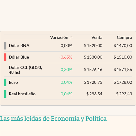
Variación
Venta
Compra
0,00
%
$
1520,00
$
1470,00
Dólar BNA
-0,65
%
$
1530,00
$
1510,00
Dólar Blue
Dólar CCL (GD30,
0,30
%
$
1576,16
$
1571,86
48 hs)
0,04
%
$
1728,75
$
1728,02
Euro
0,04
%
$
293,54
$
293,43
Real brasileño
Las más leídas de Economía y Política