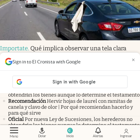
Importate
.
Qué implica observar una tela clara
colgando de la ventana de un auto en la ruta
×
Sign in to El Cronista with Google
Las más leídas
Oficial
Por nueva Ley de Sucesiones, los herederos no
obtendrán los bienes aunque lo determine el testamento
Recomendación
Hervir hojas de laurel con ramitas de
canela y clavo de olor | Por qué recomiendan hacerlo y
para qué sirve
Oficial
Por nueva Ley de Sucesiones, los herederos no
obtendrán los bienes aunque lo determine el testamento
Últimas noticias
Dolar
Inicio
Alertas
Ingresar
Menú