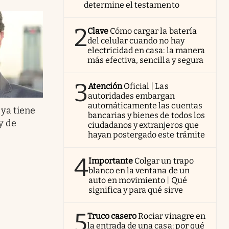
determine el testamento
2
Clave
Cómo cargar la batería
del celular cuando no hay
electricidad en casa: la manera
más efectiva, sencilla y segura
3
Atención
Oficial | Las
autoridades embargan
automáticamente las cuentas
ya tiene
bancarias y bienes de todos los
y de
ciudadanos y extranjeros que
hayan postergado este trámite
4
Importante
Colgar un trapo
blanco en la ventana de un
auto en movimiento | Qué
significa y para qué sirve
5
Truco casero
Rociar vinagre en
la entrada de una casa: por qué