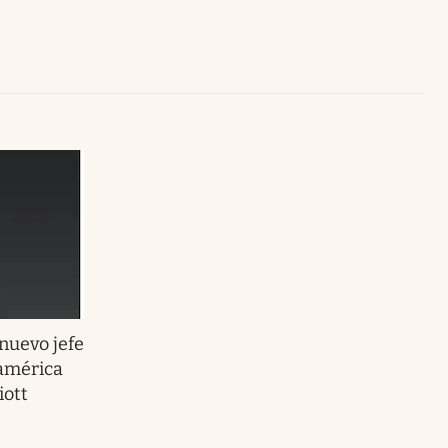
Uruguay
 nuevo jefe
américa
iott