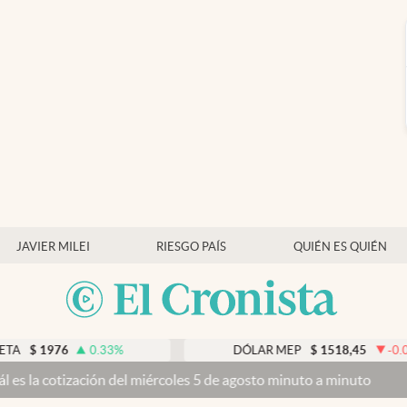
JAVIER MILEI
RIESGO PAÍS
QUIÉN ES QUIÉN
0.33
%
DÓLAR MEP
$
1518,45
-0.05
%
n del miércoles 5 de agosto minuto a minuto