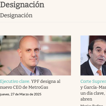
designación
Infotechnology
Clase
designación
Clima
Mundial 2026
Eventos Corporativos
El Cronista Studio
Mediakit
abre en nueva pestaña
Ejecutivo clave
.
YPF designa al
Corte Supr
nuevo CEO de MetroGas
y García-Man
un día clave,
jueves, 27 de Marzo de 2025
abren
Matías Rufino