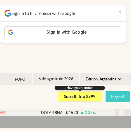
×
Sign in to El Cronista with Google
6 de agosto de 2026
Edición:
Argentina
FORO
¡Navegá sin limites!
Argentina
Suscribite x $999
Ingresá
España
México
DÓLAR BNA
$
1520
0.33
%
DÓLAR B
USA
Colombia