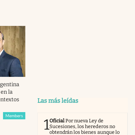
gentina
 en la
ontextos
Las más leídas
Members
1
Oficial
Por nueva Ley de
Sucesiones, los herederos no
obtendrán los bienes aunque lo