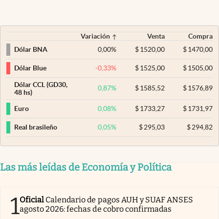
Variación
Venta
Compra
0,00
%
$
1520,00
$
1470,00
Dólar BNA
-0,33
%
$
1525,00
$
1505,00
Dólar Blue
Dólar CCL (GD30,
0,87
%
$
1585,52
$
1576,89
48 hs)
0,08
%
$
1733,27
$
1731,97
Euro
0,05
%
$
295,03
$
294,82
Real brasileño
Las más leídas de Economía y Política
1
Oficial
Calendario de pagos AUH y SUAF ANSES
agosto 2026: fechas de cobro confirmadas