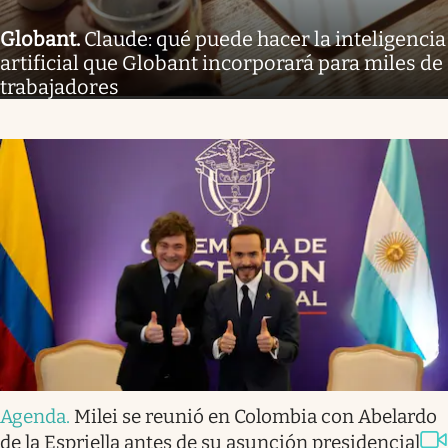
Globant
.
Claude: qué puede hacer la inteligencia
artificial que Globant incorporará para miles de
trabajadores
Agenda
.
Milei se reunió en Colombia con Abelardo
de la Espriella antes de su asunción presidencial