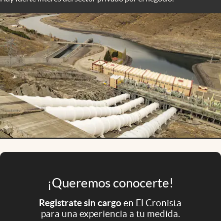
Infotechnology
Clase
Clima
Mundial 2026
Eventos Corporativos
El Cronista Studio
Mediakit
abre en nueva pestaña
Argentina
¡Queremos conocerte!
Registrate sin cargo
en El Cronista
para una experiencia a tu medida.