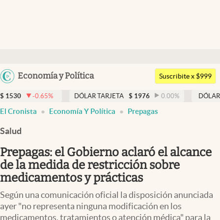
Últimas noticias
Dólar
Argentina
Economía y Política
Members
Suscribite x $999
España
Economía y Política
-0.65
%
DÓLAR TARJETA
$
1976
0.00
%
DÓLAR MEP
$
1
México
abre en nueva pestaña
El Cronista
Economía Y Política
Prepagas
Finanzas y Mercados
USA
Salud
Mercados Online
Colombia
Uruguay
Prepagas: el Gobierno aclaró el alcance
Negocios
de la medida de restricción sobre
Columnistas
medicamentos y prácticas
Otras secciones
Según una comunicación oficial la disposición anunciada
ayer "no representa ninguna modificación en los
Apertura
medicamentos, tratamientos o atención médica" para la