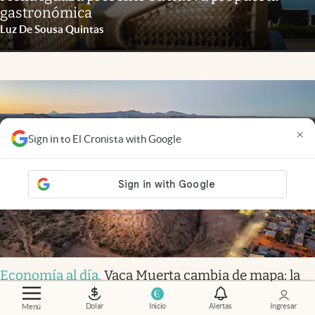
gastronómica
Luz De Sousa Quintas
×
Sign in to El Cronista with Google
Economía al día
.
Vaca Muerta cambia de mapa: la
ciudad que empieza a reemplazar a Añelo
Dolar
Inicio
Alertas
Ingresar
Menú