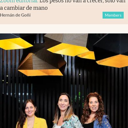
Zoom editorial
.
Los pesos no van a crecer, solo van
a cambiar de mano
Hernán de Goñi
Members