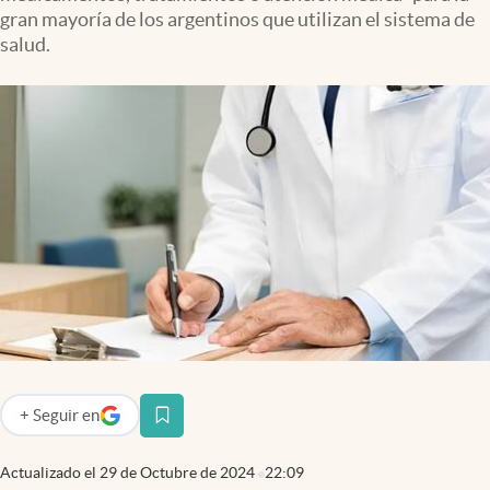
Infotechnology
gran mayoría de los argentinos que utilizan el sistema de
salud.
Clase
Clima
Mundial 2026
Eventos Corporativos
El Cronista Studio
Mediakit
abre en nueva pestaña
Argentina
+
Seguir
en
abre en nueva pestaña
Actualizado el
29 de Octubre de 2024
22:09