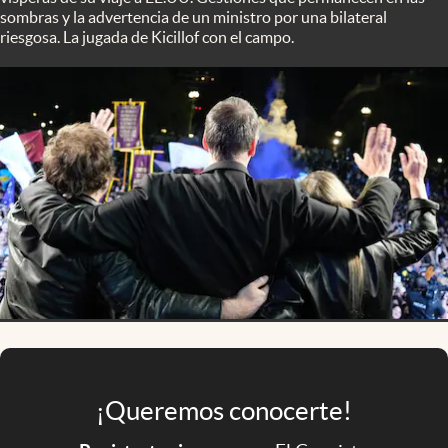
Infotechnology
sombras y la advertencia de un ministro por una bilateral
riesgosa. La jugada de Kicillof con el campo.
Clase
Clima
Mundial 2026
Eventos Corporativos
El Cronista Studio
Mediakit
abre en nueva pestaña
Argentina
¡Queremos conocerte!