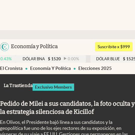
Últimas noticias
Dólar
Argentina
Economía y Política
Members
Suscribite x $999
España
Economía y Política
DÓLAR BNA
$
1520
0.00
%
DÓLAR BLUE
$
1525
-0.33
%
México
El Cronista
Economía Y Política
Elecciones 2025
Finanzas y Mercados
USA
Mercados Online
Colombia
La Trastienda
Exclusivo Members
Uruguay
Negocios
Pedido de Milei a sus candidatos, la foto oculta y
Columnistas
la estrategia silenciosa de Kicillof
Otras secciones
En Olivos, el Presidente bajó línea a sus candidatos y la
Apertura
geopolítica fue uno de los ejes rectores de su exposición, en
vísperas de su viaje a EE.UU. Gestiones que permanecen en las