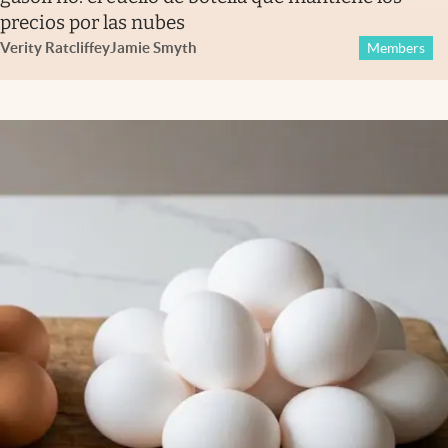
precios por las nubes
Verity Ratcliffe
y
Jamie Smyth
Members