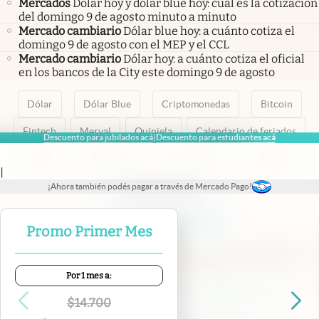
Mercados
Dólar hoy y dólar blue hoy: cuál es la cotización
del domingo 9 de agosto minuto a minuto
Mercado cambiario
Dólar blue hoy: a cuánto cotiza el
domingo 9 de agosto con el MEP y el CCL
Mercado cambiario
Dólar hoy: a cuánto cotiza el oficial
en los bancos de la City este domingo 9 de agosto
Dólar
Dólar Blue
Criptomonedas
Bitcoin
Fintech
Merval
Quiniela
Calendario de feriados
Descuento para jubilados acá
Descuento para estudiantes acá
|
AFIP
Paritarias
Inversiones
ANSES
|
¡Ahora también podés pagar a través de Mercado Pago!
abre en nueva pestaña
abre en nueva pestaña
abre en nueva pestaña
abre en nueva pestaña
abre en nueva pestaña
Promo Primer Mes
Por 1 mes a:
Contacto
Canales de WhatsApp
Suscribite
Quiénes Somos
$
14.700