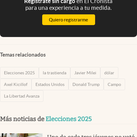
Registrate sin cargo
en El Cronista
para una experiencia a tu medida.
Quiero registrarme
Temas relacionados
Elecciones 2025
la trastienda
Javier Milei
dólar
Axel Kicillof
Estados Unidos
Donald Trump
Campo
La Libertad Avanza
Más noticias de
Elecciones 2025