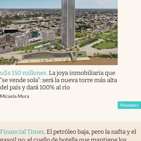
u$s 150 millones
.
La joya inmobiliaria que
“se vende sola”: será la nueva torre más alta
del país y dará 100% al río
Micaela Mura
Members
Financial Times
.
El petróleo baja, pero la nafta y el
gasoil no: el cuello de botella que mantiene los