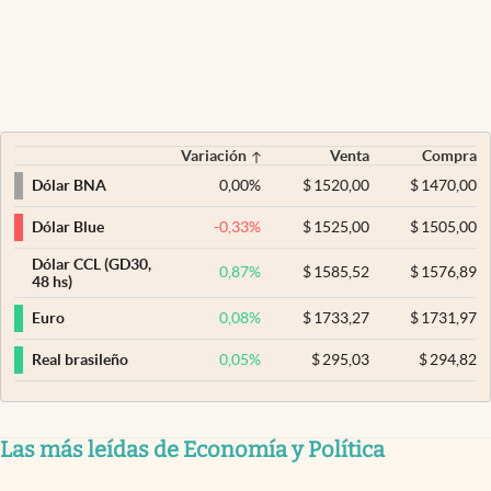
Variación
Venta
Compra
0,00
%
$
1520,00
$
1470,00
Dólar BNA
-0,33
%
$
1525,00
$
1505,00
Dólar Blue
Dólar CCL (GD30,
0,87
%
$
1585,52
$
1576,89
48 hs)
0,08
%
$
1733,27
$
1731,97
Euro
0,05
%
$
295,03
$
294,82
Real brasileño
Las más leídas de Economía y Política