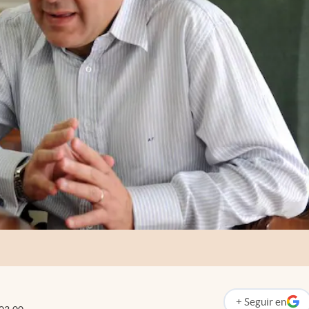
+
Seguir
en
abre en nueva p