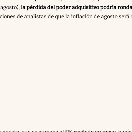
y agosto),
la pérdida del poder adquisitivo podría ronda
iones de analistas de que la inflación de agosto será 
de agosto, que se sumaba al 5% recibido en mayo, había