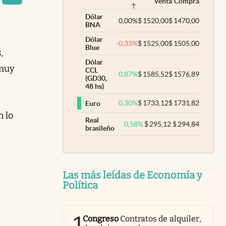
Venta
Compra
Dólar
0,00
%
$
1520,00
$
1470,00
BNA
Dólar
-0,33
%
$
1525,00
$
1505,00
Blue
s
,
Dólar
 muy
CCL
0,87
%
$
1585,52
$
1576,89
(GD30,
48 hs)
0,30
%
$
1733,12
$
1731,82
Euro
n lo
Real
0,58
%
$
295,12
$
294,84
brasileño
Las más leídas de Economía y
Política
1
Congreso
Contratos de alquiler,