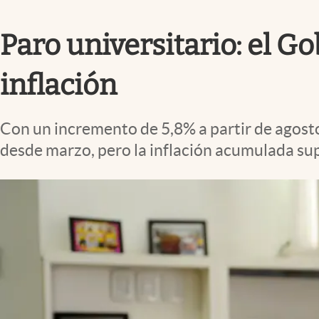
Infotechnology
Paro universitario: el G
Clase
Clima
inflación
Mundial 2026
Eventos Corporativos
Con un incremento de 5,8% a partir de agost
El Cronista Studio
desde marzo, pero la inflación acumulada su
Mediakit
abre en nueva pestaña