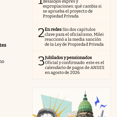
desalojos exprés y
expropiaciones: qué cambia si
se aprueba el proyecto de
Propiedad Privada
2
En redes
Sin dos capítulos
clave para el oficialismo, Milei
reaccionó a la media sanción
de la Ley de Propiedad Privada
tes
3
Jubilados y pensionados
ho
Oficial y confirmado: este es el
calendario de pagos de ANSES
en agosto de 2026