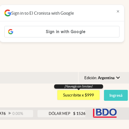
×
Sign in to El Cronista with Google
Edición:
Argentina
¡Navegá sin limites!
Argentina
Suscribite x $999
Ingresá
España
México
abre
.00
%
DÓLAR MEP
$
1526,03
0.43
%
USA
Colombia