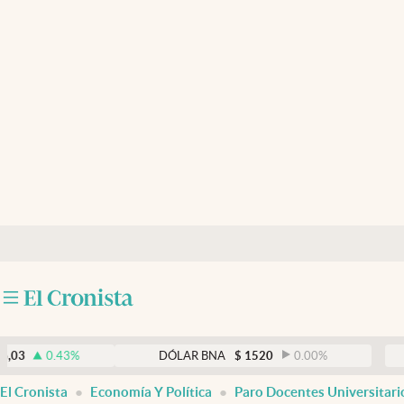
Últimas noticias
Dólar
Members
Economía y Política
Finanzas y Mercados
Mercados Online
Negocios
Columnistas
Otras secciones
0.43
%
DÓLAR BNA
$
1520
0.00
%
DÓLA
Apertura
El Cronista
Economía Y Política
Paro Docentes Universitari