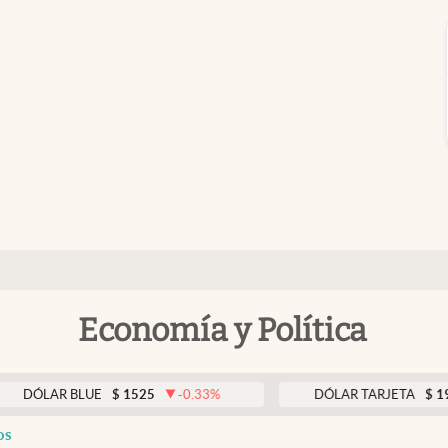
Economía y Política
R BLUE
$
1525
-0.33
%
DÓLAR TARJETA
$
1976
0
os