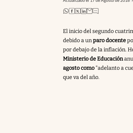
Actualizado el
17 de Agosto de 2018
abre en nueva pestaña
abre en nueva pestaña
abre en nueva pestaña
abre en nueva pestaña
El inicio del segundo cuatr
debido a un
paro docente
po
por debajo de la inflación. 
Ministerio de Educación
anu
agosto como
"adelanto a cue
que va del año.