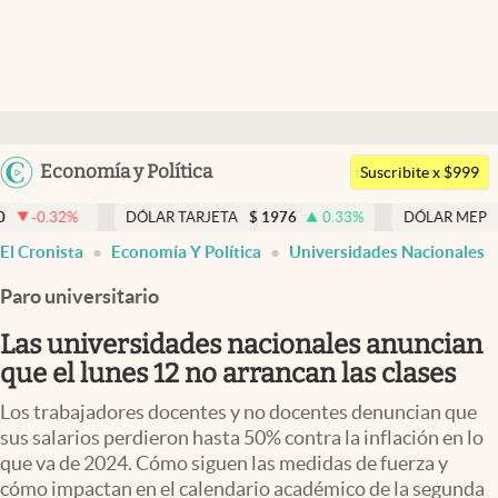
Últimas noticias
Dólar
Argentina
Economía y Política
Members
Suscribite x $999
España
Economía y Política
DÓLAR TARJETA
$
1976
0.33
%
DÓLAR MEP
$
1518,45
-
México
El Cronista
Economía Y Política
Universidades Nacionales
Finanzas y Mercados
USA
Paro universitario
Mercados Online
Colombia
Uruguay
Las universidades nacionales anuncian
Negocios
que el lunes 12 no arrancan las clases
Columnistas
Los trabajadores docentes y no docentes denuncian que
Otras secciones
sus salarios perdieron hasta 50% contra la inflación en lo
que va de 2024. Cómo siguen las medidas de fuerza y
Apertura
cómo impactan en el calendario académico de la segunda