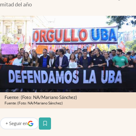
Infotechnology
mitad del año
Clase
Clima
Mundial 2026
Eventos Corporativos
El Cronista Studio
Mediakit
abre en nueva pestaña
Argentina
Fuente: (Foto: NA/Mariano Sánchez)
Fuente: (Foto: NA/Mariano Sánchez)
+
Seguir
en
abre en nueva pestaña