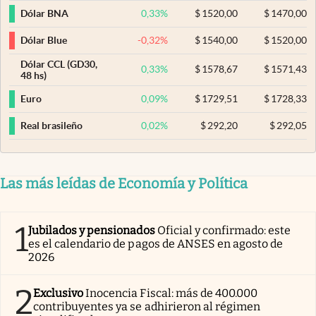
0,33
%
$
1520,00
$
1470,00
Dólar BNA
-0,32
%
$
1540,00
$
1520,00
Dólar Blue
Dólar CCL (GD30,
0,33
%
$
1578,67
$
1571,43
48 hs)
0,09
%
$
1729,51
$
1728,33
Euro
0,02
%
$
292,20
$
292,05
Real brasileño
Las más leídas de Economía y Política
1
Jubilados y pensionados
Oficial y confirmado: este
es el calendario de pagos de ANSES en agosto de
2026
2
Exclusivo
Inocencia Fiscal: más de 400.000
contribuyentes ya se adhirieron al régimen