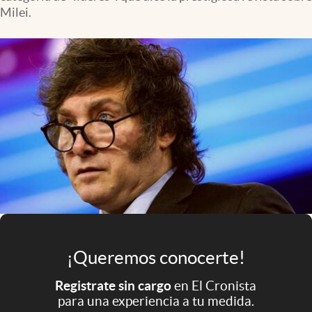
Infotechnology
Milei.
Clase
Clima
Mundial 2026
Eventos Corporativos
El Cronista Studio
Mediakit
abre en nueva pestaña
Argentina
¡Queremos conocerte!
Registrate sin cargo
en El Cronista
para una experiencia a tu medida.