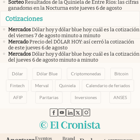
Sorteo
Resultados de la Quiniela de Entre Ríos: las cifras
ganadoras en la Nocturna este jueves 6 de agosto
Cotizaciones
Mercados
Dólar hoy y dólar blue hoy: cuál es la cotización
del viernes 7 de agosto minuto a minuto
Mercado
Precio del DÓLAR HOY: así cerró la cotización
de este jueves 6 de agosto
Mercados
Dólar hoy y dólar blue hoy: cuál es la cotización
del jueves 6 de agosto minuto a minuto
Dólar
Dólar Blue
Criptomonedas
Bitcoin
Fintech
Merval
Quiniela
Calendario de feriados
AFIP
Paritarias
Inversiones
ANSES
abre en nueva pestaña
abre en nueva pestaña
abre en nueva pestaña
abre en nueva pestaña
abre en nueva pestaña