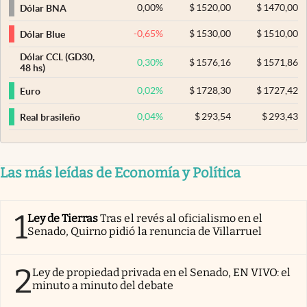
0,00
%
$
1520,00
$
1470,00
Dólar BNA
-0,65
%
$
1530,00
$
1510,00
Dólar Blue
Dólar CCL (GD30,
0,30
%
$
1576,16
$
1571,86
48 hs)
0,02
%
$
1728,30
$
1727,42
Euro
0,04
%
$
293,54
$
293,43
Real brasileño
Las más leídas de Economía y Política
1
Ley de Tierras
Tras el revés al oficialismo en el
Senado, Quirno pidió la renuncia de Villarruel
2
Ley de propiedad privada en el Senado, EN VIVO: el
minuto a minuto del debate