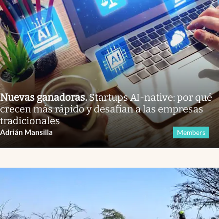
Nuevas ganadoras
.
Startups AI-native: por qué
crecen más rápido y desafían a las empresas
tradicionales
Adrián Mansilla
Members