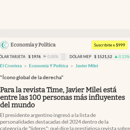
Últimas noticias
Dólar
Argentina
Economía y Política
Members
Suscribite x $999
España
Economía y Política
A
$
1976
0.00
%
DÓLAR MEP
$
1521,52
0.23
%
DÓLAR
México
El Cronista
Economía Y Política
Javier Milei
Finanzas y Mercados
USA
"Ícono global de la derecha"
Mercados Online
Colombia
Uruguay
Para la revista Time, Javier Milei está
Negocios
entre las 100 personas más influyentes
Columnistas
del mundo
Otras secciones
El presidente argentino ingresó a la lista de
personalidades destacadas del 2024 dentro de la
Apertura
categoría de "lideres": qué dice la prestigiosa revista sobre