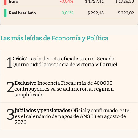
-0,04
%
$
1727,41
$
1726,53
Euro
0,01
%
$
292,18
$
292,02
Real brasileño
Las más leídas de Economía y Política
1
Crisis
Tras la derrota oficialista en el Senado,
Quirno pidió la renuncia de Victoria Villarruel
2
Exclusivo
Inocencia Fiscal: más de 400.000
contribuyentes ya se adhirieron al régimen
simplificado
3
Jubilados y pensionados
Oficial y confirmado: este
es el calendario de pagos de ANSES en agosto de
2026