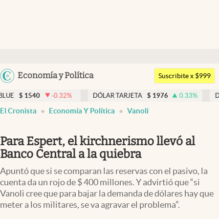
Últimas noticias
Dólar
Argentina
Economía y Política
Members
Suscribite x $999
España
Economía y Política
-0.32
%
DÓLAR TARJETA
$
1976
0.33
%
DÓLAR MEP
$
15
México
El Cronista
Economía Y Política
Vanoli
Finanzas y Mercados
USA
Mercados Online
Colombia
Para Espert, el kirchnerismo llevó al
Uruguay
Negocios
Banco Central a la quiebra
Columnistas
Apuntó que si se comparan las reservas con el pasivo, la
cuenta da un rojo de $ 400 millones. Y advirtió que “si
Otras secciones
Vanoli cree que para bajar la demanda de dólares hay que
meter a los militares, se va agravar el problema”.
Apertura