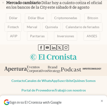
Mercado cambiario
Dólar hoy: a cuánto cotiza el oficial
en los bancos de la City este sábado 8 de agosto
Dólar
Dólar Blue
Criptomonedas
Bitcoin
Fintech
Merval
Quiniela
Calendario de feriados
AFIP
Paritarias
Inversiones
ANSES
abre en nueva pestaña
abre en nueva pestaña
abre en nueva pestaña
abre en nueva pestaña
abre en nueva pestaña
Contacto
Canales de WhatsApp
Suscribite
Quiénes Somos
Portal de Proveedores
Trabajá con nosotros
Copyright 2025 cronista.com
×
Sign in to El Cronista with Google
Todos los derechos reservados