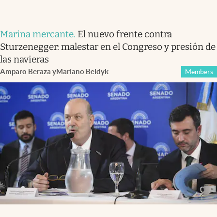
Marina mercante
.
El nuevo frente contra
Sturzenegger: malestar en el Congreso y presión de
las navieras
Amparo Beraza
y
Mariano Beldyk
Members