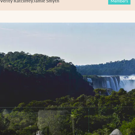
Verity Ratcliffe
y
Jamie Smyth
Members