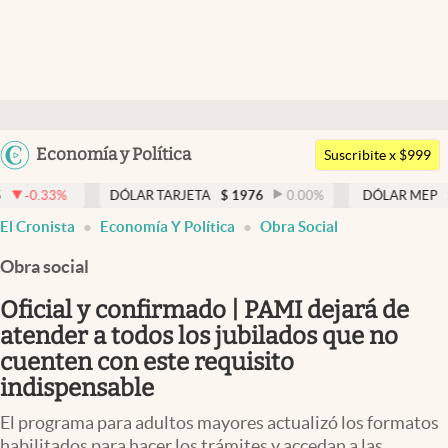
Últimas noticias
Dólar
Argentina
Economía y Política
Members
Suscribite x $999
España
Economía y Política
DÓLAR TARJETA
$
1976
0.00
%
DÓLAR MEP
$
1526,03
0.4
México
El Cronista
Economía Y Política
Obra Social
Finanzas y Mercados
USA
Obra social
Mercados Online
Colombia
Uruguay
Oficial y confirmado | PAMI dejará de
Negocios
atender a todos los jubilados que no
Columnistas
cuenten con este requisito
indispensable
Otras secciones
El programa para adultos mayores actualizó los formatos
Apertura
habilitados para hacer los trámites y accedan a las