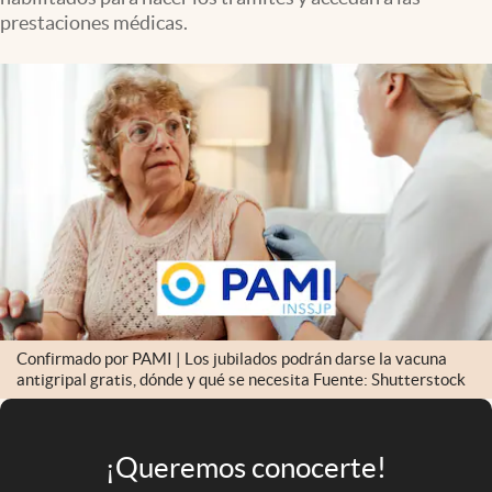
Infotechnology
prestaciones médicas.
Clase
Clima
Mundial 2026
Eventos Corporativos
El Cronista Studio
Mediakit
abre en nueva pestaña
Argentina
Confirmado por PAMI | Los jubilados podrán darse la vacuna
antigripal gratis, dónde y qué se necesita Fuente: Shutterstock
¡Queremos conocerte!