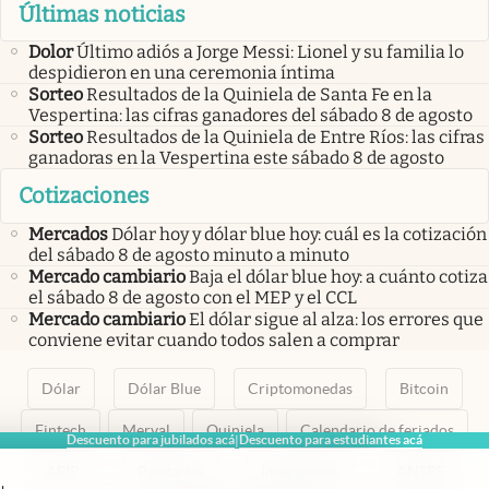
Últimas noticias
Dolor
Último adiós a Jorge Messi: Lionel y su familia lo
despidieron en una ceremonia íntima
Sorteo
Resultados de la Quiniela de Santa Fe en la
Vespertina: las cifras ganadores del sábado 8 de agosto
Sorteo
Resultados de la Quiniela de Entre Ríos: las cifras
ganadoras en la Vespertina este sábado 8 de agosto
Cotizaciones
Mercados
Dólar hoy y dólar blue hoy: cuál es la cotización
del sábado 8 de agosto minuto a minuto
Mercado cambiario
Baja el dólar blue hoy: a cuánto cotiza
el sábado 8 de agosto con el MEP y el CCL
Mercado cambiario
El dólar sigue al alza: los errores que
conviene evitar cuando todos salen a comprar
Dólar
Dólar Blue
Criptomonedas
Bitcoin
Fintech
Merval
Quiniela
Calendario de feriados
Descuento para jubilados acá
Descuento para estudiantes acá
|
AFIP
Paritarias
Inversiones
ANSES