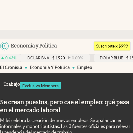
Últimas noticias
Dólar
Argentina
Economía y Política
Members
Suscribite x $999
España
Economía y Política
DÓLAR BNA
$
1520
0.00
%
DÓLAR BLUE
$
1525
-0.3
México
El Cronista
Economía Y Política
Empleo
Finanzas y Mercados
USA
Mercados Online
Colombia
Trabajo
Exclusivo Members
Uruguay
Negocios
Se crean puestos, pero cae el empleo: qué pasa
Columnistas
en el mercado laboral
Otras secciones
Milei celebra la creación de nuevos empleos. Se apalancan en
Apertura
informales y monotributistas. Las 3 fuentes oficiales para relevar
la tendencia del mercado de trabajo.