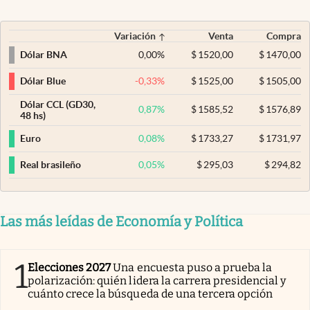
Variación
Venta
Compra
0,00
%
$
1520,00
$
1470,00
Dólar BNA
-0,33
%
$
1525,00
$
1505,00
Dólar Blue
Dólar CCL (GD30,
0,87
%
$
1585,52
$
1576,89
48 hs)
0,08
%
$
1733,27
$
1731,97
Euro
0,05
%
$
295,03
$
294,82
Real brasileño
Las más leídas de Economía y Política
1
Elecciones 2027
Una encuesta puso a prueba la
polarización: quién lidera la carrera presidencial y
cuánto crece la búsqueda de una tercera opción