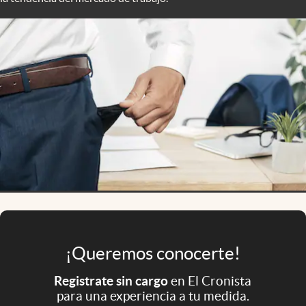
Infotechnology
Clase
Clima
Mundial 2026
Eventos Corporativos
El Cronista Studio
Mediakit
abre en nueva pestaña
Argentina
¡Queremos conocerte!
Registrate sin cargo
en El Cronista
para una experiencia a tu medida.