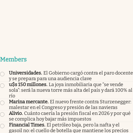
Members
Universidades
.
El Gobierno cargó contra el paro docente
y se prepara para una audiencia clave
u$s 150 millones
.
La joya inmobiliaria que “se vende
sola”: será la nueva torre más alta del país y dará 100% al
río
Marina mercante
.
El nuevo frente contra Sturzenegger:
malestar en el Congreso y presión de las navieras
Alivio
.
Cuánto caería la presión fiscal en 2026 y por qué
se complica hoy bajar más impuestos
Financial Times
.
El petróleo baja, pero la nafta y el
gasoil no: el cuello de botella que mantiene los precios