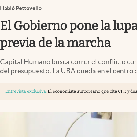
Infotechnology
Habló Pettovello
Clase
El Gobierno pone la lupa
Clima
Mundial 2026
previa de la marcha
Eventos Corporativos
Capital Humano busca correr el conflicto con 
El Cronista Studio
del presupuesto. La UBA queda en el centro d
Mediakit
abre en nueva pestaña
Entrevista exclusiva
.
El economista surcoreano que cita CFK y desaf