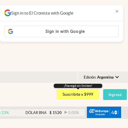
×
Sign in to El Cronista with Google
Edición:
Argentina
¡Navegá sin limites!
Argentina
Suscribite x $999
Ingresá
España
México
abre
DÓLAR BNA
$
1520
0.00
%
DÓLAR BLUE
$
1530
USA
Colombia