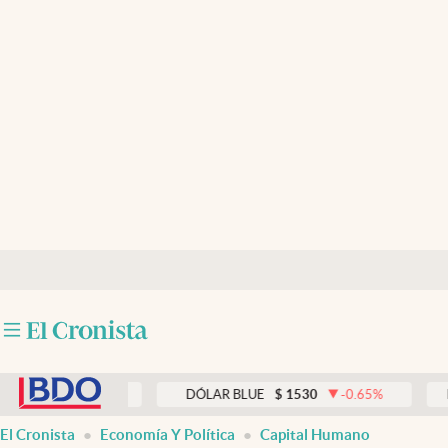
Últimas noticias
Dólar
Members
Economía y Política
Finanzas y Mercados
Mercados Online
Negocios
Columnistas
abre en nueva pestaña
Otras secciones
0.00
%
DÓLAR BLUE
$
1530
-0.65
%
DÓLAR 
Apertura
El Cronista
Economía Y Política
Capital Humano