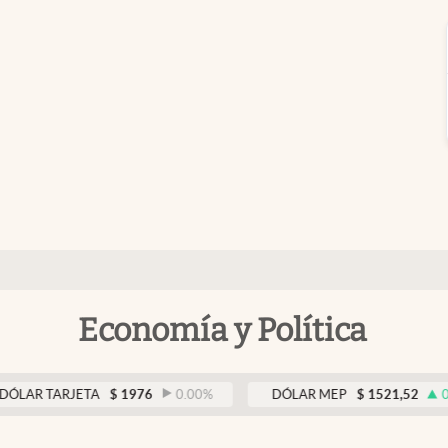
Economía y Política
TARJETA
$
1976
0.00
%
DÓLAR MEP
$
1521,52
0.23
%