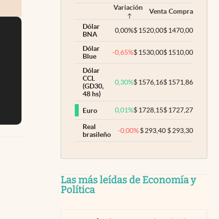
Variación
Venta
Compra
Dólar
0,00
%
$
1520,00
$
1470,00
BNA
Dólar
-0,65
%
$
1530,00
$
1510,00
Blue
Dólar
CCL
0,30
%
$
1576,16
$
1571,86
(GD30,
48 hs)
0,01
%
$
1728,15
$
1727,27
Euro
Real
-0,00
%
$
293,40
$
293,30
brasileño
Las más leídas de Economía y
Política