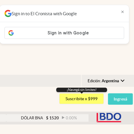
×
Sign in to El Cronista with Google
Edición:
Argentina
¡Navegá sin limites!
Argentina
Suscribite x $999
Ingresá
España
México
abre
DÓLAR BNA
$
1520
0.00
%
DÓLAR BLUE
$
1525
USA
Colombia