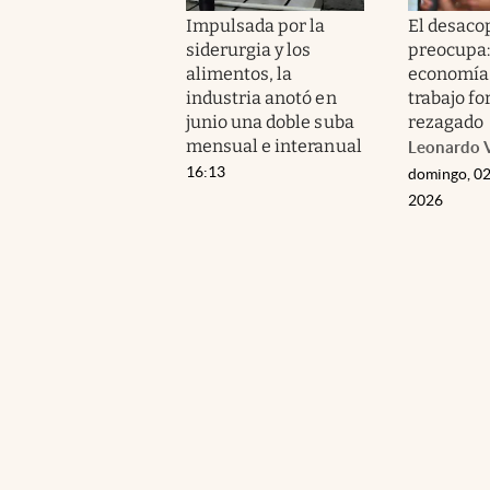
Impulsada por la
El desaco
siderurgia y los
preocupa:
alimentos, la
economía 
industria anotó en
trabajo fo
junio una doble suba
rezagado
mensual e interanual
Leonardo V
16:13
domingo, 02
2026