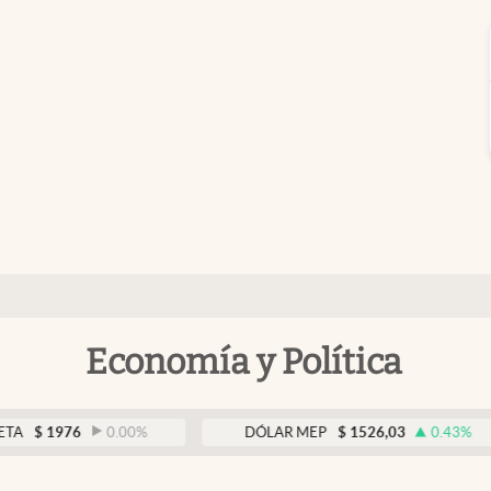
Economía y Política
76
0.00
%
DÓLAR MEP
$
1526,03
0.43
%