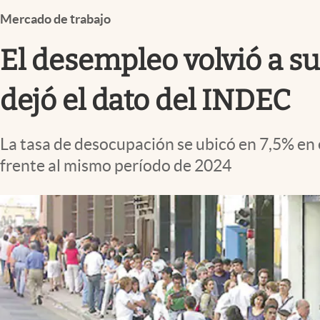
Infotechnology
Mercado de trabajo
Clase
El desempleo volvió a su
Clima
Mundial 2026
dejó el dato del INDEC
Eventos Corporativos
La tasa de desocupación se ubicó en 7,5% en 
El Cronista Studio
frente al mismo período de 2024
Mediakit
abre en nueva pestaña