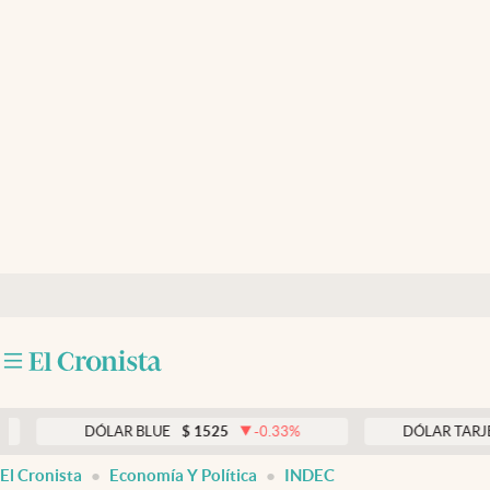
Últimas noticias
Dólar
Members
Economía y Política
Finanzas y Mercados
Mercados Online
Negocios
Columnistas
Otras secciones
DÓLAR BLUE
$
1525
-0.33
%
DÓLAR TARJETA
$
19
Apertura
El Cronista
Economía Y Política
INDEC