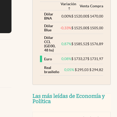
Variación
Venta
Compra
Dólar
0,00
%
$
1520,00
$
1470,00
BNA
Dólar
-0,33
%
$
1525,00
$
1505,00
Blue
Dólar
CCL
0,87
%
$
1585,52
$
1576,89
(GD30,
48 hs)
0,08
%
$
1733,27
$
1731,97
Euro
Real
0,05
%
$
295,03
$
294,82
brasileño
Las más leídas de Economía y
Política